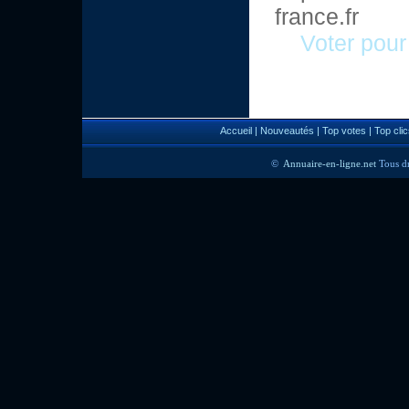
france.fr
Voter pour
Accueil
|
Nouveautés
|
Top votes
|
Top clic
©
Annuaire-en-ligne.net
Tous dr