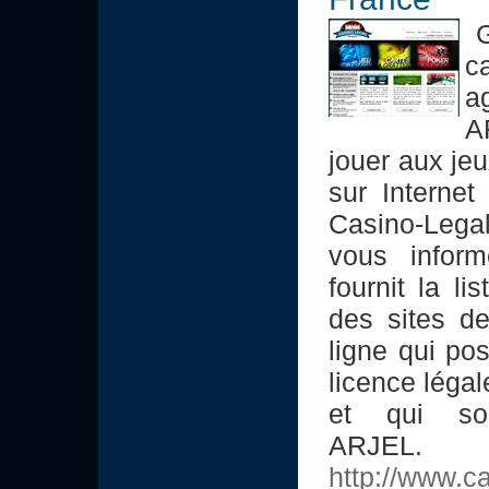
c
a
A
jouer aux je
sur Internet
Casino-Legal
vous infor
fournit la li
des sites d
ligne qui po
licence léga
et qui so
ARJEL.
http://www.ca