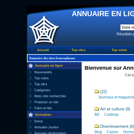
ANNUAIRE EN LIG
Résultats 
Accueil
Top clics
Top votes
Annuaire des sites francophones
Annuaire en ligne
Bienvenue sur Annu
Nouveautés
Cet a
Top votes
Top clics
Catégories
(22)
Mots clés recherchés
Journaux et magazin
Proposer un site
Faire un lien
Art et culture
(9)
BD
Castings
Annuaires
Dmoz
Divertissement
(6)
Annuaire Justice
Blog
Casino
Humo
Annuaire dictionnaires