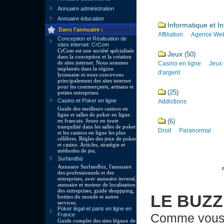
Annuaire administration
Annuaire éducation
Informatique et In
Dans l'annuaire :
Affiliation
Agence We
Conception et Réalisation de
sites internet: CrCom
CrCom est une société spécialisée
Jeux
(50)
dans la conception et la création
de sites internet. Nous sommes
Casino en ligne
Jeux 
implantés dans la région
d'argent
lyonnaise et nous concevons
principalement des sites internet
pour les commerçants, artisans et
(25)
petites entreprises.
Casino et Poker en ligne
Addictions
Guide des meilleurs casinos en
ligne et salles de poker en ligne
en francais. Jouez en toute
(6)
tranquilité dans les salles de poker
Droit
Paranormal
et les casinos en ligne les plus
célèbres. Règles des jeux de poker
et casino. Articles, stratégie et
méthodes de jeu.
Surfandbiz
Annuaire Surfandbiz, l'annuaire
des professionnels et des
entreprises, avec annuaire inversé,
annuaire et moteur de localisation
des entreprises, guide shoppping,
LE BUZ
bottins du monde et autres
services.
Poker légal et paris en ligne en
Comme vous a
France
Guide complet des sites légaux de