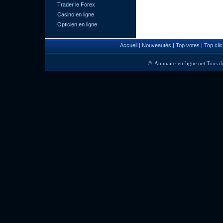
Trader le Forex
Casino en ligne
Opticien en ligne
Accueil
|
Nouveautés
|
Top votes
|
Top clic
©
Annuaire-en-ligne.net
Tous dr