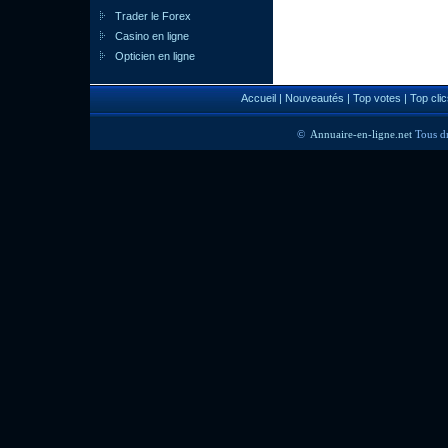
Trader le Forex
Casino en ligne
Opticien en ligne
Accueil
|
Nouveautés
|
Top votes
|
Top clic
©
Annuaire-en-ligne.net
Tous dr