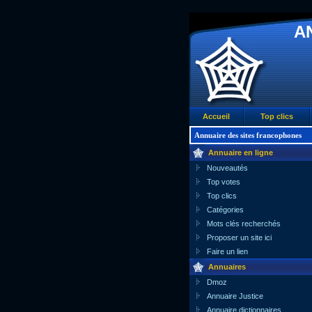
A
Accueil
Top clics
Annuaire des sites francophones
Annuaire en ligne
Nouveautés
Top votes
Top clics
Catégories
Mots clés recherchés
Proposer un site ici
Faire un lien
Annuaires
Dmoz
Annuaire Justice
Annuaire dictionnaires