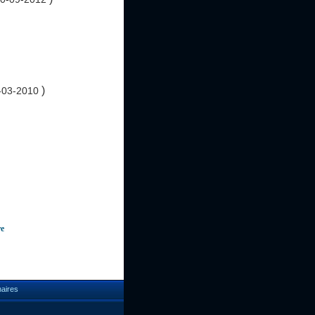
)
0-03-2010
re
naires