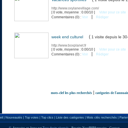
http://www.oxylanevillage.com/
[ 0 vote, moyenne : 0.00/10 ]
Voter pour ce site
|
Commentaires (0) :
Voir
Rédiger
(
week end culturel
1 visite
depuis le 3
http://www.boxplanet.fr
[ 0 vote, moyenne : 0.00/10 ]
Voter pour ce site
|
Commentaires (0) :
Voir
Rédiger
|
mots-clef les plus recherchés
catégories de l'annuai
il
|
Nouveautés
|
Top votes
|
Top clics
|
Liste des catégories
|
Mots clés recherchés
|
Parte
©
Annuaire-en-ligne.net
Tous droits réservés -
Rewrite YourPHPAnnuaire
-
Contact