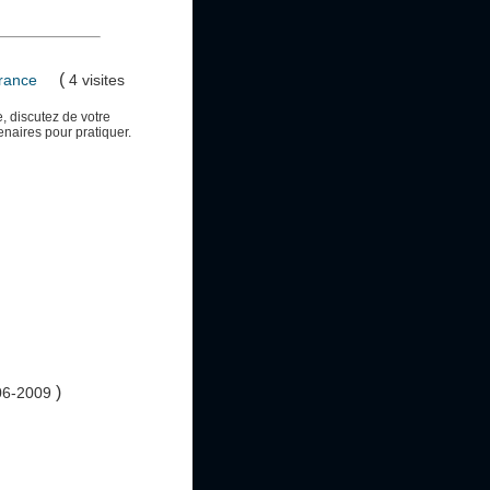
(
France
4 visites
, discutez de votre
tenaires pour pratiquer.
)
06-2009