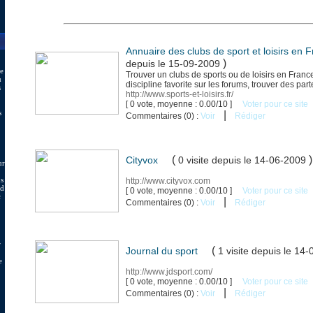
Annuaire des clubs de sport et loisirs en 
)
depuis le 15-09-2009
de
Trouver un clubs de sports ou de loisirs en France
u
discipline favorite sur les forums, trouver des par
s
http://www.sports-et-loisirs.fr/
[ 0 vote, moyenne : 0.00/10 ]
Voter pour ce site
s
|
Commentaires (0) :
Voir
Rédiger
(
)
Cityvox
0 visite
depuis le 14-06-2009
ur
us
http://www.cityvox.com
nd
[ 0 vote, moyenne : 0.00/10 ]
Voter pour ce site
c
|
Commentaires (0) :
Voir
Rédiger
r
(
Journal du sport
1 visite
depuis le 14-
e
http://www.jdsport.com/
[ 0 vote, moyenne : 0.00/10 ]
Voter pour ce site
|
Commentaires (0) :
Voir
Rédiger