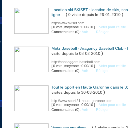
Location ski SKISET : location de skis, s
(
)
ligne
0 visite
depuis le 26-01-2010
http://www.skiset.com
[ 0 vote, moyenne : 0.00/10 ]
Voter pour ce site
|
Commentaires (0) :
Voir
Rédiger
e
Metz Baseball - Aragancy Baseball Club -
e
)
visite
depuis le 08-02-2010
http://bootleggers-baseball.com
[ 0 vote, moyenne : 0.00/10 ]
Voter pour ce site
|
Commentaires (0) :
Voir
Rédiger
Tout le Sport en Haute Garonne dans le 3
)
visites
depuis le 30-03-2010
http://www.sport.31-haute-garonne.com
[ 0 vote, moyenne : 0.00/10 ]
Voter pour ce site
|
Commentaires (0) :
Voir
Rédiger
(
Vacances sportives
1 visite
depuis le 