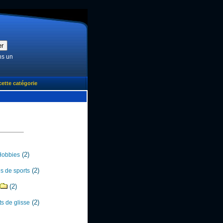
ns un
cette catégorie
(2)
Hobbies
(2)
es de sports
(2)
(2)
ts de glisse