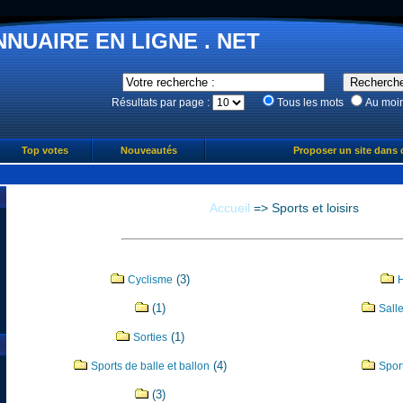
NNUAIRE EN LIGNE . NET
Résultats par page :
Tous les mots
Au moi
Top votes
Nouveautés
Proposer un site dans 
Accueil
=>
Sports et loisirs
(3)
Cyclisme
(1)
Sall
(1)
Sorties
(4)
Sports de balle et ballon
Spor
(3)