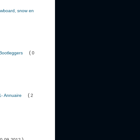
nowboard, snow en
(
 Bootleggers
0
(
1- Annuaire
2
)
20-09-2012