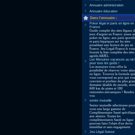
Annuaire administration
Annuaire éducation
Dans l'annuaire :
Poker légal et paris en ligne en
France
Guide complet des sites légaux 
jeux d'argent en France: jouez a
poker en ligne, aux paris sportif
et paris hippiques sur les sites
possédant une licence de jeu en
France. Jeu-Legal-France.fr vou
fournit la liste complète des sites
agréés ARJEL.
Les Menuires vacances au ski
pour tous les goûts !
Les menuires vous offre la
possibilité de réserver votre séjo
en ligne. Trouvez la formule qui
vous correspond au prix qui vo
convient et profitez du plus gra
domaine skiable du monde, ave
600 km de pistes et 180
remontées mécaniques ! Rendez
vou
senior mutuelle
Senior mutuelle sélectionne pou
vous une large gamme de
Complémentaire Santé spécifiqu
aux séniors. Toutes les
complémentaires Santé en ligne
peuvent faire l'objet d'un devis
immédiat et sans engagement.
Jeu Légal Suisse