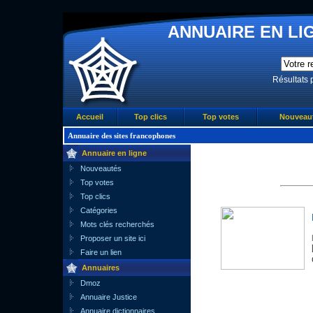
ANNUAIRE EN LIG
Résultats 
Accueil
Top clics
Top votes
Nouveau
Annuaire des sites francophones
Annuaire en ligne
Nouveautés
Top votes
Top clics
Catégories
Mots clés recherchés
Proposer un site ici
Faire un lien
Annuaires
Dmoz
Annuaire Justice
Annuaire dictionnaires