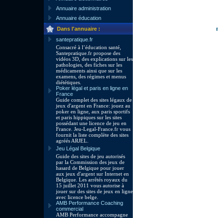
Annuaire administration
Annuaire éducation
Dans l'annuaire :
santepratique.fr
Consacré à l’éducation santé,
Santepratique.fr propose des
vidéos 3D, des explications sur les
pathologies, des fiches sur les
médicaments ainsi que sur les
examens, des régimes et menus
diététiques.
Poker légal et paris en ligne en
France
Guide complet des sites légaux de
jeux d'argent en France: jouez au
poker en ligne, aux paris sportifs
et paris hippiques sur les sites
possédant une licence de jeu en
France. Jeu-Legal-France.fr vous
fournit la liste complète des sites
agréés ARJEL.
Jeu Légal Belgique
Guide des sites de jeu autorisés
par la Commission des jeux de
hasard de Belgique pour jouer
aux jeux d'argent sur Internet en
Belgique. Les arrêtés royaux du
15 juillet 2011 vous autorise à
jouer sur des sites de jeux en ligne
avec licence belge.
AMB Performance Coaching
commercial
AMB Performance accompagne