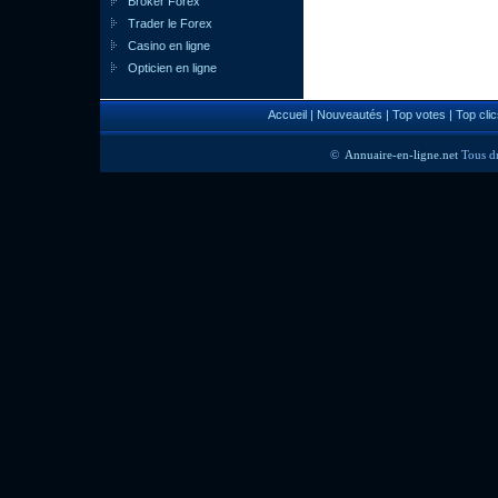
Broker Forex
Trader le Forex
Casino en ligne
Opticien en ligne
Accueil
|
Nouveautés
|
Top votes
|
Top clic
©
Annuaire-en-ligne.net
Tous dr