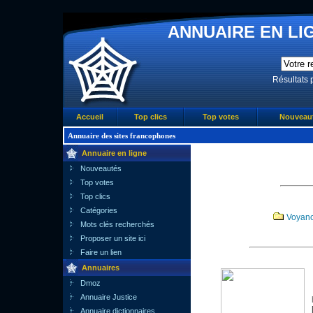
ANNUAIRE EN LIG
Résultats 
Accueil
Top clics
Top votes
Nouveau
Annuaire des sites francophones
Annuaire en ligne
Nouveautés
Top votes
Top clics
Catégories
Voyan
Mots clés recherchés
Proposer un site ici
Faire un lien
Annuaires
Dmoz
Annuaire Justice
Annuaire dictionnaires