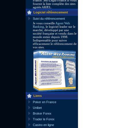
France. Jeu-Legal-France.fr vous
fournit la liste complète des sites
agréés ARJEL.
Logiciel référencement
Suivi du référencement
Je vous conseille
Agent Web
Ranking
, le logiciel leader sur le
marché, développé par une
société française et vendu dans le
monde entier depuis 1998.
Indispensable pour suivre
efficacement le référencement de
vos sites.
Liens
Poker en France
Unibet
Broker Forex
Trader le Forex
Casino en ligne