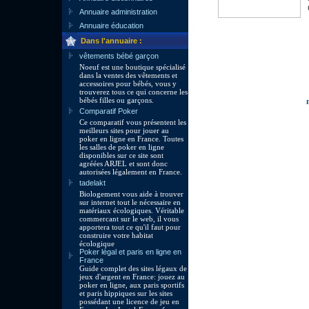
Annuaire administration
Annuaire éducation
Dans l'annuaire :
vêtements bébé garçon
Noeuf est une boutique spécialisé
dans la ventes des vêtements et
accessoires pour bébés, vous y
trouverez tous ce qui concerne les
bébés filles ou garçons.
Comparatif Poker
Ce comparatif vous présentent les
meilleurs sites pour jouer au
poker en ligne en France. Toutes
les salles de poker en ligne
disponibles sur ce site sont
agréées ARJEL et sont donc
autorisées légalement en France.
tadelakt
Biologement vous aide à trouver
sur internet tout le nécessaire en
matériaux écologiques. Véritable
commercant sur le web, il vous
apportera tout ce qu'il faut pour
construire votre habitat
écologique
Poker légal et paris en ligne en
France
Guide complet des sites légaux de
jeux d'argent en France: jouez au
poker en ligne, aux paris sportifs
et paris hippiques sur les sites
possédant une licence de jeu en