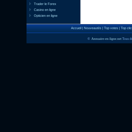
Trader le Forex
Casino en ligne
Opticien en ligne
Accueil
|
Nouveautés
|
Top votes
|
Top clic
©
Annuaire-en-ligne.net
Tous dr