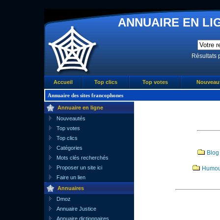
ANNUAIRE EN LIG
Résultats 
Accueil
Top clics
Top votes
Nouveau
Annuaire des sites francophones
Annuaire en ligne
Nouveautés
Top votes
Top clics
Catégories
Blog
Mots clés recherchés
Proposer un site ici
Humou
Faire un lien
Annuaires
Dmoz
Annuaire Justice
Annuaire dictionnaires