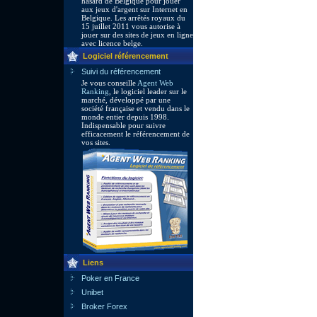
hasard de Belgique pour jouer
aux jeux d'argent sur Internet en
Belgique. Les arrêtés royaux du
15 juillet 2011 vous autorise à
jouer sur des sites de jeux en ligne
avec licence belge.
Logiciel référencement
Suivi du référencement
Je vous conseille
Agent Web
Ranking
, le logiciel leader sur le
marché, développé par une
société française et vendu dans le
monde entier depuis 1998.
Indispensable pour suivre
efficacement le référencement de
vos sites.
Liens
Poker en France
Unibet
Broker Forex