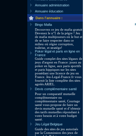
Annuaire administration
Annuaire éducation
Dans l'annuaire :
Bingo Mafia
Decouvrez ce jeu de mafia gratuit
Devenez le n°1 de la pégre ! Jeu
de mafia multijoueurs où le but et
de se faire respecter dans ce
milieu où régne corruption,
traîtrise, et stratége!
Poker légal et paris en ligne en
France
Guide complet des sites légaux de
jeux d'argent en France: jouez au
poker en ligne, aux paris sportifs
et paris hippiques sur les sites
possédant une licence de jeu en
France. Jeu-Legal-France.fr vous
fournit la liste complète des sites
agréés ARJEL.
Devis complémentaire santé
Pour un comparatif mutuelle
complémentaire ou
complémentaire santé, Courtage
santé vous propose de faire un
devis mutuelle santé et d’obtenir
des tarifs mutuelles répondant à
votre besoin et à votre budget
santé.
Jeu Légal Belgique
Guide des sites de jeu autorisés
par la Commission des jeux de