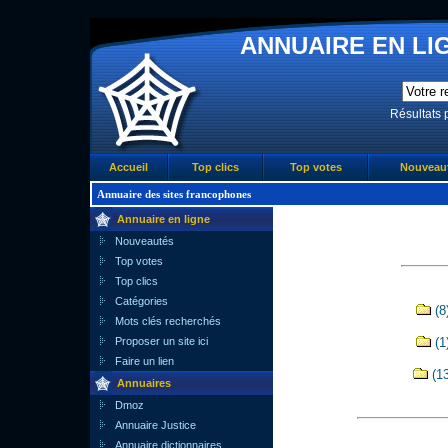
ANNUAIRE EN LIG
Résultats 
Accueil
Top clics
Top votes
Nouveau
Annuaire des sites francophones
Annuaire en ligne
Nouveautés
Top votes
Top clics
Catégories
(8
Mots clés recherchés
Proposer un site ici
(1
Faire un lien
(13
Annuaires
Dmoz
Annuaire Justice
Annuaire dictionnaires