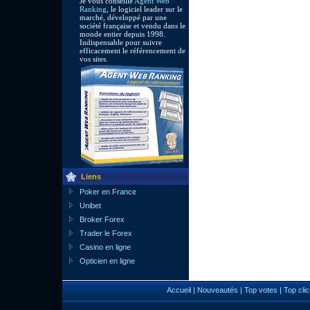
Je vous conseille
Agent Web
Ranking
, le logiciel leader sur le
marché, développé par une
société française et vendu dans le
monde entier depuis 1998.
Indispensable pour suivre
efficacement le référencement de
vos sites.
Liens
Poker en France
Unibet
Broker Forex
Trader le Forex
Casino en ligne
Opticien en ligne
Accueil
|
Nouveautés
|
Top votes
|
Top clic