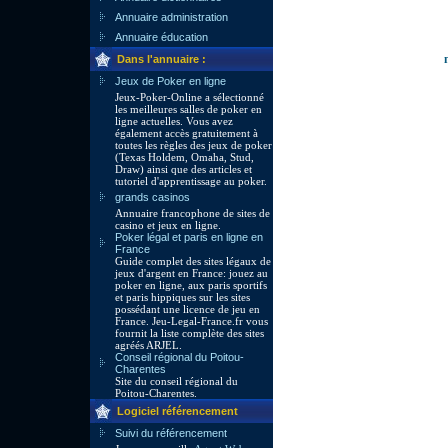
Annuaire administration
Annuaire éducation
Dans l'annuaire :
Jeux de Poker en ligne
Jeux-Poker-Online a sélectionné
les meilleures salles de poker en
ligne actuelles. Vous avez
également accès gratuitement à
toutes les règles des jeux de poker
(Texas Holdem, Omaha, Stud,
Draw) ainsi que des articles et
tutoriel d'apprentissage au poker.
grands casinos
Annuaire francophone de sites de
casino et jeux en ligne.
Poker légal et paris en ligne en
France
Guide complet des sites légaux de
jeux d'argent en France: jouez au
poker en ligne, aux paris sportifs
et paris hippiques sur les sites
possédant une licence de jeu en
France. Jeu-Legal-France.fr vous
fournit la liste complète des sites
agréés ARJEL.
Conseil régional du Poitou-
Charentes
Site du conseil régional du
Poitou-Charentes.
Logiciel référencement
Suivi du référencement