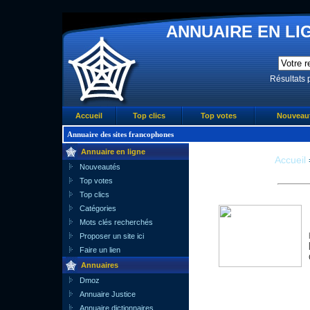
ANNUAIRE EN LIG
Résultats 
Accueil
Top clics
Top votes
Nouveau
Annuaire des sites francophones
Annuaire en ligne
Accueil
Nouveautés
Top votes
Top clics
Catégories
Mots clés recherchés
Proposer un site ici
Faire un lien
Annuaires
Dmoz
Annuaire Justice
Annuaire dictionnaires