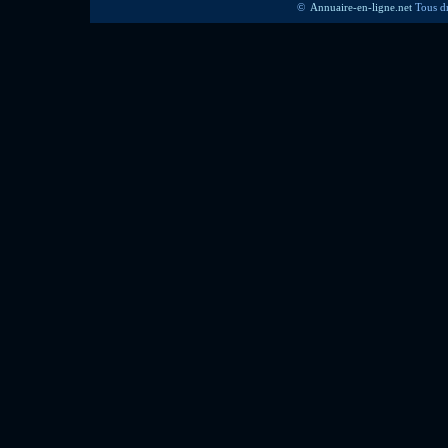
©
Annuaire-en-ligne.net
Tous dr