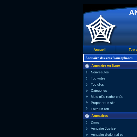
A
Accueil
Top c
Annuaire des sites francophones
Annuaire en ligne
Nouveautés
Top votes
Top clics
Catégories
Mots clés recherchés
Proposer un site
Faire un lien
Annuaires
Dmoz
Annuaire Justice
Annuaire dictionnaires