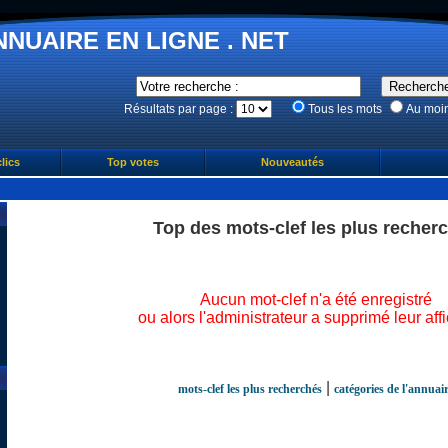
NNUAIRE EN LIGNE . NET
Résultats par page :
Tous les mots
Au moi
lics
Top votes
Nouveautés
Top des mots-clef les plus recher
Aucun mot-clef n'a été enregistré
ou alors l'administrateur a supprimé leur aff
|
mots-clef les plus recherchés
catégories de l'annuai