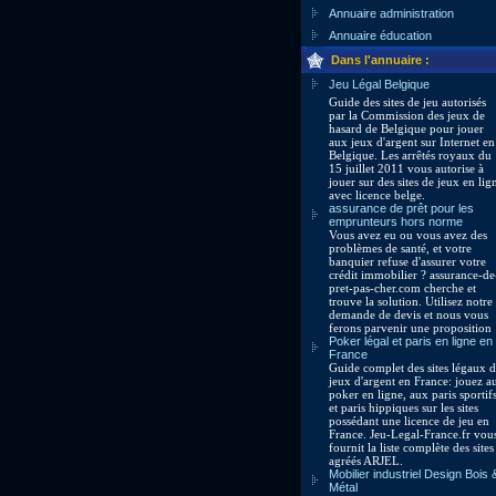
Annuaire administration
Annuaire éducation
Dans l'annuaire :
Jeu Légal Belgique
Guide des sites de jeu autorisés
par la Commission des jeux de
hasard de Belgique pour jouer
aux jeux d'argent sur Internet en
Belgique. Les arrêtés royaux du
15 juillet 2011 vous autorise à
jouer sur des sites de jeux en lig
avec licence belge.
assurance de prêt pour les
emprunteurs hors norme
Vous avez eu ou vous avez des
problèmes de santé, et votre
banquier refuse d'assurer votre
crédit immobilier ? assurance-de
pret-pas-cher.com cherche et
trouve la solution. Utilisez notre
demande de devis et nous vous
ferons parvenir une proposition
Poker légal et paris en ligne en
France
Guide complet des sites légaux 
jeux d'argent en France: jouez a
poker en ligne, aux paris sportif
et paris hippiques sur les sites
possédant une licence de jeu en
France. Jeu-Legal-France.fr vou
fournit la liste complète des sites
agréés ARJEL.
Mobilier industriel Design Bois 
Métal