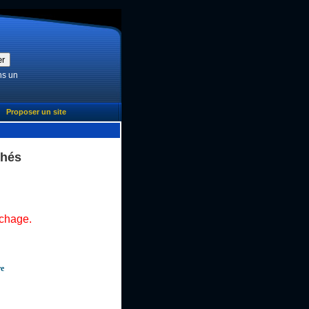
ns un
Proposer un site
chés
ichage.
re