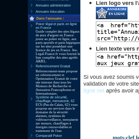
Lien logo vers l
Annuaire administration
Annuaire éducation
Dans l'annuaire :
Poker légal et paris en ligne
en France
Guide complet des sites légaux
de jeux d'argent en France:
jouez au poker en ligne, aux
paris sportifs et paris hippiques
sur les sites possédant une
Lien texte vers 
licence de jeu en France. Jeu-
Legal-France.fr vous fournit la
liste complète des sites agréés
ARJEL.
Referencement Gratuit
Referencement-team propose
un referencement et
Si vous avez soumis vo
Optimisation Gratuit de votre
site internet dans tous les
validation de votre si
Moteurs de Recherche et
ligne.net
après avoir aj
Annuaires Francophones et
Internationaux.
Système de sécurité,
chauffage, menuiserie, 62
ECS (Pas-de-Calais, 62) vous
propose ses services dans le
domaine de la sécurité:
alarmes, systèmes de
vidéosurveillance, menuiserie
sur mesure, chauffages à
énergies renouvelables et
traitement de l'eau
Comparatif Poker
mots-clef l