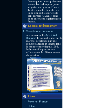
Ce comparatif vous présentent
les meilleurs sites pour jouer
au poker en ligne en France.
Toutes les salles de poker en
ligne disponibles sur ce site
sont agréées ARJEL et sont
donc autorisées légalement en
France.
Logiciel référencement
Suivi du référencement
Je vous conseille
Agent Web
Ranking
, le logiciel leader sur le
marché, développé par une
société française et vendu dans
le monde entier depuis 1998.
Indispensable pour suivre
efficacement le référencement
de vos sites.
Liens
Poker en France
Unibet