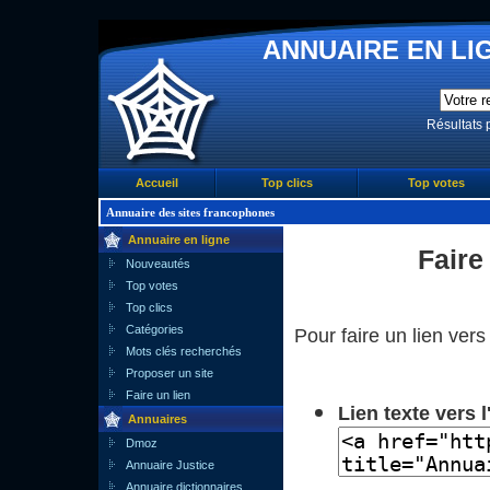
ANNUAIRE EN LIG
Résultats 
Accueil
Top clics
Top votes
Annuaire des sites francophones
Annuaire en ligne
Faire
Nouveautés
Top votes
Top clics
Catégories
Pour faire un lien vers 
Mots clés recherchés
Proposer un site
Faire un lien
Lien texte vers 
Annuaires
Dmoz
Annuaire Justice
Annuaire dictionnaires