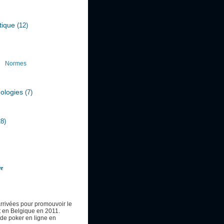
itique
(12)
Normes
nologies
(7)
28)
re
arrivées pour promouvoir le
 en Belgique en 2011.
s de poker en ligne en