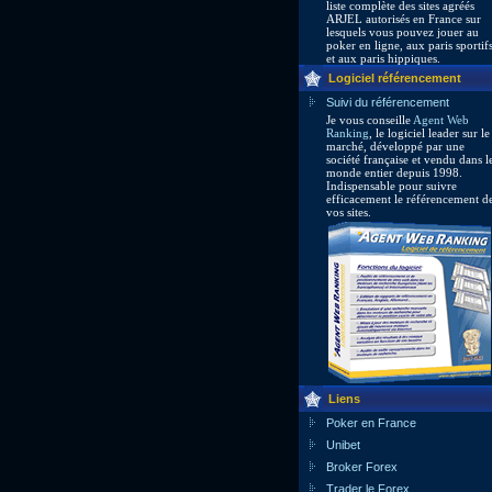
liste complète des sites agréés
ARJEL autorisés en France sur
lesquels vous pouvez jouer au
poker en ligne, aux paris sportif
et aux paris hippiques.
Logiciel référencement
Suivi du référencement
Je vous conseille
Agent Web
Ranking
, le logiciel leader sur le
marché, développé par une
société française et vendu dans l
monde entier depuis 1998.
Indispensable pour suivre
efficacement le référencement d
vos sites.
Liens
Poker en France
Unibet
Broker Forex
Trader le Forex