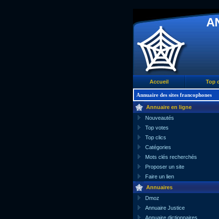
A
Accueil
Top c
Annuaire des sites francophones
Annuaire en ligne
Nouveautés
Top votes
Top clics
Catégories
Mots clés recherchés
Proposer un site
Faire un lien
Annuaires
Dmoz
Annuaire Justice
Annuaire dictionnaires