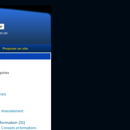
ns un
Proposer un site
gories
nels
Ameublement
formation
(31)
Conseils et formations