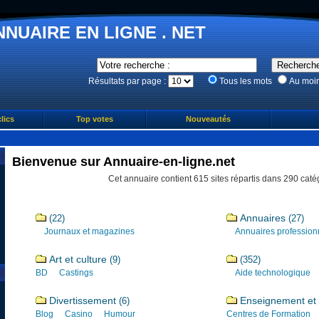
NNUAIRE EN LIGNE . NET
Résultats par page :
Tous les mots
Au moi
lics
Top votes
Nouveautés
Bienvenue sur Annuaire-en-ligne.net
Cet annuaire contient 615 sites répartis dans 290 caté
Annuaires
(22)
(27)
Journaux et magazines
Annuaires profession
Art et culture
(9)
(352)
BD
Castings
Aide technologique
Divertissement
Enseignement et 
(6)
Blog
Casino
Humour
Centres de Formation