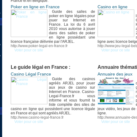
France et en Belgique:
Poker en ligne en France
Casino en ligne
Guide des salles de
s
poker en ligne légales pour
jouer sur Internet en
France. La loi du 6 avril
2010 vous autorise à jouer
dans des salles de poker
en ligne possédant une
licence française délivrée par l'ARJEL.
ligne avec licence belg
e
http://www.poker-legal-en-france.fr
http://www.jeu-legal-be
Voter pour ce site
Voter pour ce site
e
Le guide légal en France :
Annuaire thémati
Casino Légal France
Annuaire des jeux
Guide des casinos
agréés ARJEL pour jouer
aux jeux de casino sur
Internet en France. Casino-
Legal-France.fr vous
informe et vous fournit la
liste complète des sites de
casino en ligne qui possèdent une licence légale
jeux vidéo, les jeux de
en France et qui sont agréés ARJEL.
ligne.
http://www.casino-legal-france.fr
http://www.annuaire-des
Voter pour ce site
Voter pour ce site