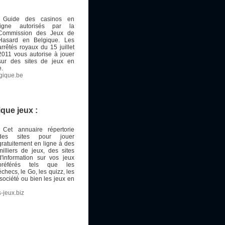
Guide des casinos en
ligne autorisés par la
Commission des Jeux de
Hasard en Belgique. Les
arrêtés royaux du 15 juillet
2011 vous autorise à jouer
sur des sites de jeux en
e.
lgique.be
que jeux :
Cet annuaire répertorie
des sites pour jouer
gratuitement en ligne à des
milliers de jeux, des sites
d'information sur vos jeux
préférés tels que les
échecs, le Go, les quizz, les
 société ou bien les jeux en
-jeux.biz