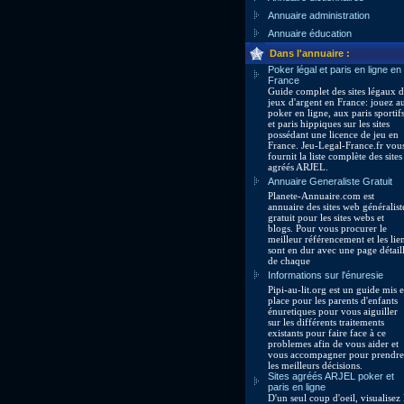
Annuaire administration
Annuaire éducation
Dans l'annuaire :
Poker légal et paris en ligne en
France
Guide complet des sites légaux 
jeux d'argent en France: jouez a
poker en ligne, aux paris sportif
et paris hippiques sur les sites
possédant une licence de jeu en
France. Jeu-Legal-France.fr vou
fournit la liste complète des sites
agréés ARJEL.
Annuaire Generaliste Gratuit
Planete-Annuaire.com est
annuaire des sites web généralist
gratuit pour les sites webs et
blogs. Pour vous procurer le
meilleur référencement et les lie
sont en dur avec une page détail
de chaque
Informations sur l'énuresie
Pipi-au-lit.org est un guide mis 
place pour les parents d'enfants
énuretiques pour vous aiguiller
sur les différents traitements
existants pour faire face à ce
problemes afin de vous aider et
vous accompagner pour prendre
les meilleurs décisions.
Sites agréés ARJEL poker et
paris en ligne
D'un seul coup d'oeil, visualisez 