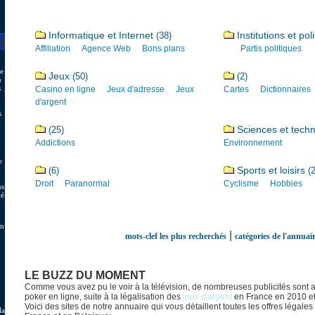
Informatique et Internet
Institutions et pol
(38)
Affiliation
Agence Web
Bons plans
Partis politiques
de
Jeux
(50)
(2)
u
s
Casino en ligne
Jeux d'adresse
Jeux
Cartes
Dictionnaires
d'argent
s
Sciences et tech
(25)
Addictions
Environnement
e
Sports et loisirs
(6)
(
Droit
Paranormal
Cyclisme
Hobbies
ns
lé
en
|
mots-clef les plus recherchés
catégories de l'annuai
LE BUZZ DU MOMENT
Comme vous avez pu le voir à la télévision, de nombreuses publicités sont 
poker en ligne, suite à la légalisation des
jeux d'argent
en France en 2010 et
Voici des sites de notre annuaire qui vous détaillent toutes les offres légale
la