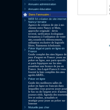
Annuaire administration
Annuaire éducation
Dans l'annuaire :
WEB 54 création de site internet
Nancy/ lorraine
Agence de création de site à mi-
chemin entre Nancy et Metz,
approche originale : devis
inversé, tarification écologique.
formations à l'utilisation de votre
site,conseils en référencement,
utilisation exclusive de logiciels
libres. Paiements échelonnés.
Poker légal et paris en ligne en
France
Guide complet des sites légaux de
jeux d'argent en France: jouez au
poker en ligne, aux paris sportifs
et paris hippiques sur les sites
possédant une licence de jeu en
France. Jeu-Legal-France.fr vous
fournit la liste complète des sites
agréés ARJEL.
Poker en ligne
Guide des meilleures salles de
poker en ligne en francais dans
lesquelles vous pouvez jouer pour
le fun ou de l'argent avec d'autres
joueurs réels. Agenda des tournois
live et online, actualités et
stratégie pour jouer au poker sur
Internet
Mutuelle pas cher