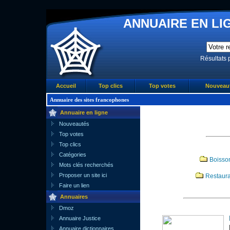
ANNUAIRE EN LIG
Résultats 
Accueil
Top clics
Top votes
Nouveau
Annuaire des sites francophones
Annuaire en ligne
Nouveautés
Top votes
Top clics
Catégories
Boisso
Mots clés recherchés
Proposer un site ici
Restaura
Faire un lien
Annuaires
Dmoz
Annuaire Justice
Annuaire dictionnaires