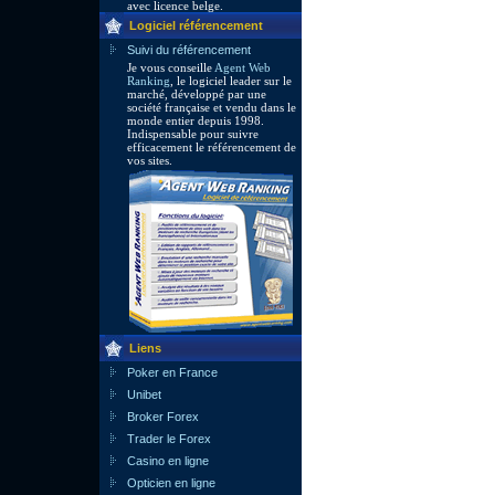
avec licence belge.
Logiciel référencement
Suivi du référencement
Je vous conseille
Agent Web
Ranking
, le logiciel leader sur le
marché, développé par une
société française et vendu dans le
monde entier depuis 1998.
Indispensable pour suivre
efficacement le référencement de
vos sites.
Liens
Poker en France
Unibet
Broker Forex
Trader le Forex
Casino en ligne
Opticien en ligne