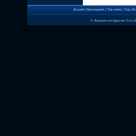
Accueil
|
Nouveautés
|
Top votes
|
Top clic
©
Annuaire-en-ligne.net
Tous dr