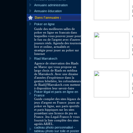
Annuaire administration
Annuaire éducation
Dans l'annuaire :
Poker en ligne
Guide des meilleures salles de
poker en ligne en francais dans
lesquelles vous pouvez jouer pour
le fun ou de l'argent avec d'autres
joueurs réels. Agenda des tournois
live et online, actualités et
stratégie pour jouer au poker sur
Internet
Riad Marrakech
Agence de réservation des Riads
au Maroc qui vous propose un
large choix de Riads en médina
de Marrakech. Avec une dizaine
d'années d'expérience dans la
gestion hôtelière, les cofondateurs
de Riad@Marrakech.com mettent
à disposition leur savoir-faire
Poker légal et paris en ligne en
France
Guide complet des sites légaux de
jeux d'argent en France: jouez au
poker en ligne, aux paris sportifs
et paris hippiques sur les sites
possédant une licence de jeu en
France. Jeu-Legal-France.fr vous
fournit la liste complète des sites
agréés ARJEL.
cadeau photo personnalisé -
tableau photo sur toile et poster