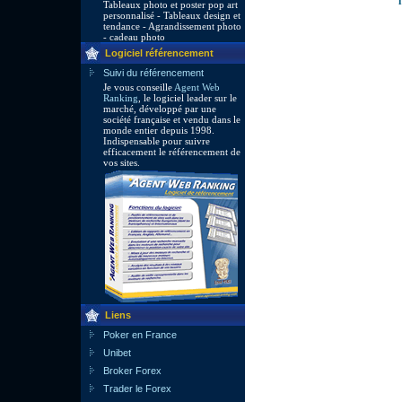
Tableaux photo et poster pop art
personnalisé - Tableaux design et
tendance - Agrandissement photo
- cadeau photo
Logiciel référencement
Suivi du référencement
Je vous conseille
Agent Web
Ranking
, le logiciel leader sur le
marché, développé par une
société française et vendu dans le
monde entier depuis 1998.
Indispensable pour suivre
efficacement le référencement de
vos sites.
Liens
Poker en France
Unibet
Broker Forex
Trader le Forex