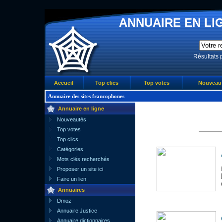
ANNUAIRE EN LIG
Résultats 
Accueil
Top clics
Top votes
Nouveau
Annuaire des sites francophones
Annuaire en ligne
Nouveautés
Top votes
Top clics
Catégories
Mots clés recherchés
Proposer un site ici
Faire un lien
Annuaires
Dmoz
Annuaire Justice
Annuaire dictionnaires