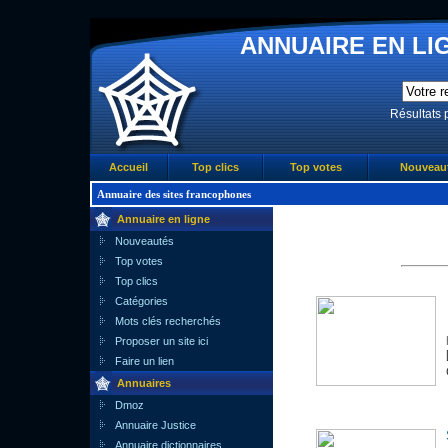
ANNUAIRE EN LIG
Résultats 
Accueil
Top clics
Top votes
Nouveau
Annuaire des sites francophones
Annuaire en ligne
Nouveautés
Top votes
Top clics
Catégories
Mots clés recherchés
Proposer un site ici
Faire un lien
Annuaires
Dmoz
Annuaire Justice
Annuaire dictionnaires