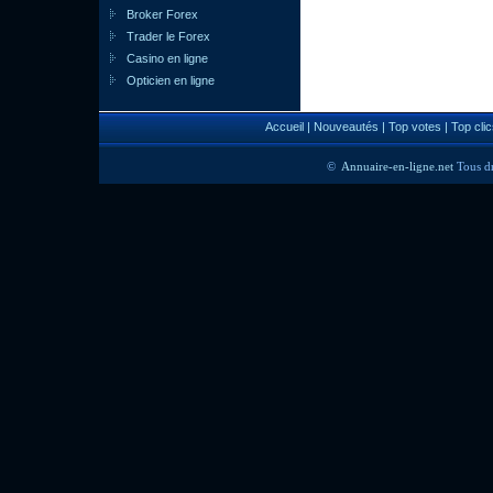
Broker Forex
Trader le Forex
Casino en ligne
Opticien en ligne
Accueil
|
Nouveautés
|
Top votes
|
Top clic
©
Annuaire-en-ligne.net
Tous dr