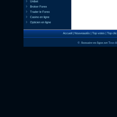
Unibet
Broker Forex
Trader le Forex
Casino en ligne
Opticien en ligne
Accueil
|
Nouveautés
|
Top votes
|
Top clic
©
Annuaire-en-ligne.net
Tous dr