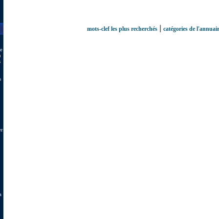
|
mots-clef les plus recherchés
catégories de l'annuai
de
u
s
s
er
.
a