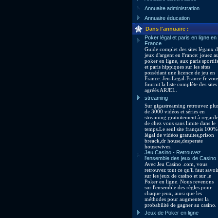
Annuaire administration
Annuaire éducation
Dans l'annuaire :
Poker légal et paris en ligne en
France
Guide complet des sites légaux 
jeux d'argent en France: jouez a
poker en ligne, aux paris sportif
et paris hippiques sur les sites
possédant une licence de jeu en
France. Jeu-Legal-France.fr vou
fournit la liste complète des sites
agréés ARJEL.
streaming
Sur gigastreaming retrouvez plu
de 3000 vidéos et séries en
streaming gratuitement à regard
de chez vous sans limite dans le
temps.Le seul site français 100%
légal de vidéos gratuites,prison
breack,dr house,desperate
housewives.
Jeu Casino - Retrouvez
l'ensemble des jeux de Casino
Avec Jeu Casino .com, vous
retrouvez tout ce qu'il faut savoi
sur les jeux de casino et sur le
Poker en ligne. Nous revenons
sur l'ensemble des règles pour
chaque jeux, ainsi que les
méthodes pour augmenter la
probabilité de gagner au casino.
Jeux de Poker en ligne