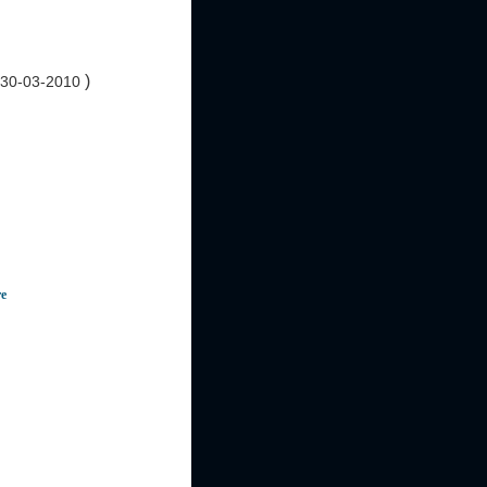
)
 30-03-2010
re