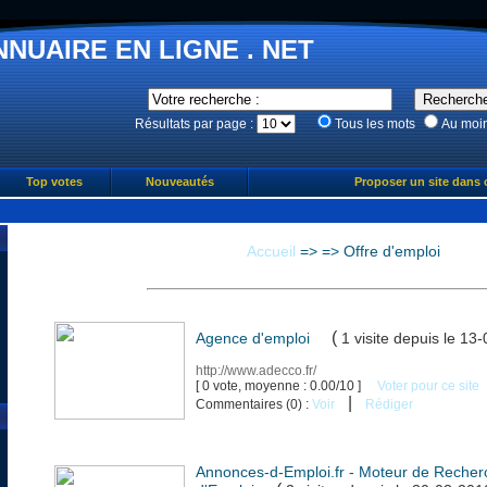
NNUAIRE EN LIGNE . NET
Résultats par page :
Tous les mots
Au moi
Top votes
Nouveautés
Proposer un site dans 
Accueil
=>
=>
Offre d'emploi
(
Agence d'emploi
1 visite
depuis le 13
http://www.adecco.fr/
[ 0 vote, moyenne : 0.00/10 ]
Voter pour ce site
|
Commentaires (0) :
Voir
Rédiger
Annonces-d-Emploi.fr - Moteur de Reche