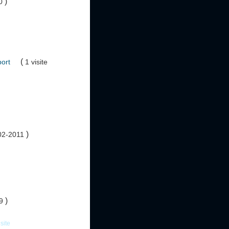
)
0
(
port
1 visite
)
-02-2011
)
9
site