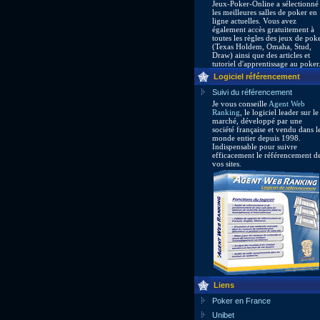
Jeux-Poker-Online a sélectionné
les meilleures salles de poker en
ligne actuelles. Vous avez
également accès gratuitement à
toutes les règles des jeux de pok
(Texas Holdem, Omaha, Stud,
Draw) ainsi que des articles et
tutoriel d'apprentissage au poker
Logiciel référencement
Suivi du référencement
Je vous conseille
Agent Web
Ranking
, le logiciel leader sur le
marché, développé par une
société française et vendu dans l
monde entier depuis 1998.
Indispensable pour suivre
efficacement le référencement d
vos sites.
Liens
Poker en France
Unibet