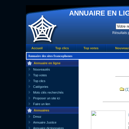
ANNUAIRE EN LIG
Résultats 
Accueil
Top clics
Top votes
Nouveau
Annuaire des sites francophones
Annuaire en ligne
Nouveautés
Top votes
Top clics
Catégories
(1
Mots clés recherchés
Proposer un site ici
Faire un lien
Annuaires
Dmoz
Annuaire Justice
Annuaire dictionnaires