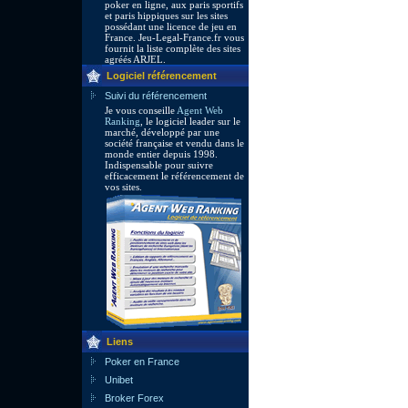
poker en ligne, aux paris sportifs
et paris hippiques sur les sites
possédant une licence de jeu en
France. Jeu-Legal-France.fr vous
fournit la liste complète des sites
agréés ARJEL.
Logiciel référencement
Suivi du référencement
Je vous conseille
Agent Web
Ranking
, le logiciel leader sur le
marché, développé par une
société française et vendu dans le
monde entier depuis 1998.
Indispensable pour suivre
efficacement le référencement de
vos sites.
Liens
Poker en France
Unibet
Broker Forex