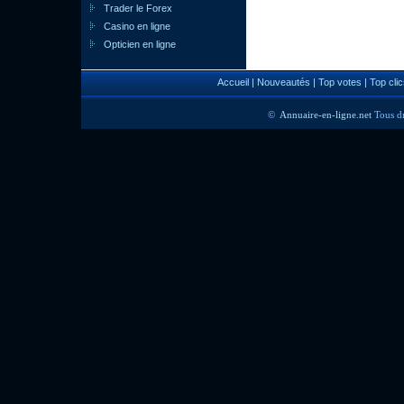
Trader le Forex
Casino en ligne
Opticien en ligne
Accueil
|
Nouveautés
|
Top votes
|
Top clic
©
Annuaire-en-ligne.net
Tous dr