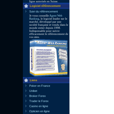
ligne autorisés en Suisse.
Logiciel référencement
Suivi du référencement
Je vous conseille
Agent Web
Ranking
, le logiciel leader sur le
marché, développé par une
société française et vendu dans le
monde entier depuis 1998.
Indispensable pour suivre
efficacement le référencement de
vos sites.
Liens
Poker en France
Unibet
Broker Forex
Trader le Forex
Casino en ligne
Opticien en ligne