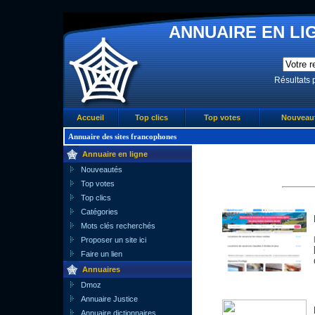
ANNUAIRE EN LIG
Résultats 
Accueil
Top clics
Top votes
Nouveau
Annuaire des sites francophones
Annuaire en ligne
Nouveautés
Top votes
Top clics
Catégories
Mots clés recherchés
Proposer un site ici
Faire un lien
Annuaires
Dmoz
Annuaire Justice
Annuaire dictionnaires