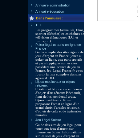
Annuaire administration
Annuaire éducation
Dans l'annuaire :
TF1
Les programmes (actualités, films,
sport et téléachat) et les chaînes de
télévision thématiques (LCI et
Eurosport).
Poker légal et paris en ligne en
France
Guide complet des sites légaux de
jeux d'argent en France: jouez au
poker en ligne, aux paris sportifs
et paris hippiques sur les sites
possédant une licence de jeu en
France. Jeu-Legal-France.fr vous
fournit la liste complète des sites
agréés ARJEL.
bijoux medievaux et objets
religieux
Création et fabrication en France
d'objets d'art (émaux Piéchaud),
fleur de lys, pendentif croix,
bijoux médiévaux. Nous
proposons l'achat en ligne d'un
grand choix d'articles religieux,
d'objets de culte et de tapisseries
murales.
Jeu Légal Suisse
Guide des sites de jeu légal pour
jouer aux jeux d'argent sur
Internet en Suisse. Informations
sur les sites de jeux d'argent en