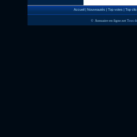
Accueil
|
Nouveautés
|
Top votes
|
Top clic
©
Annuaire-en-ligne.net
Tous dr