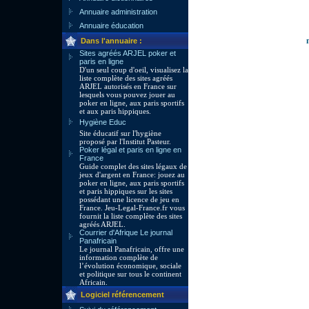
Annuaire administration
Annuaire éducation
Dans l'annuaire :
Sites agréés ARJEL poker et
paris en ligne
D'un seul coup d'oeil, visualisez la
liste complète des sites agréés
ARJEL autorisés en France sur
lesquels vous pouvez jouer au
poker en ligne, aux paris sportifs
et aux paris hippiques.
Hygiène Educ
Site éducatif sur l'hygiène
proposé par l'Institut Pasteur.
Poker légal et paris en ligne en
France
Guide complet des sites légaux de
jeux d'argent en France: jouez au
poker en ligne, aux paris sportifs
et paris hippiques sur les sites
possédant une licence de jeu en
France. Jeu-Legal-France.fr vous
fournit la liste complète des sites
agréés ARJEL.
Courrier d'Afrique Le journal
Panafricain
Le journal Panafricain, offre une
information complète de
l’évolution économique, sociale
et politique sur tous le continent
Africain.
Logiciel référencement