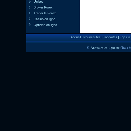
Unibet
Broker Forex
Trader le Forex
Casino en ligne
Opticien en ligne
Accueil
|
Nouveautés
|
Top votes
|
Top clic
©
Annuaire-en-ligne.net
Tous dr