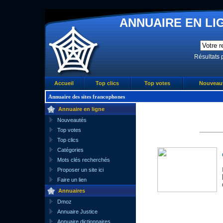
ANNUAIRE EN LIG
Résultats 
Accueil
Top clics
Top votes
Nouveau
Annuaire des sites francophones
Annuaire en ligne
Nouveautés
Top votes
Top clics
Catégories
Mots clés recherchés
Proposer un site ici
Faire un lien
Annuaires
Dmoz
Annuaire Justice
Annuaire dictionnaires