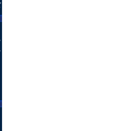
e
.
e
e