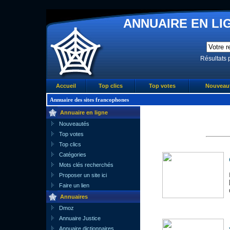
ANNUAIRE EN LIG
Résultats 
Accueil
Top clics
Top votes
Nouveau
Annuaire des sites francophones
Annuaire en ligne
Nouveautés
Top votes
Top clics
Catégories
Mots clés recherchés
Proposer un site ici
Faire un lien
Annuaires
Dmoz
Annuaire Justice
Annuaire dictionnaires