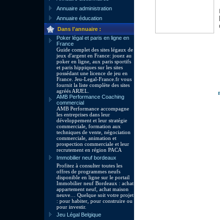
Annuaire administration
Annuaire éducation
Dans l'annuaire :
Poker légal et paris en ligne en
France
Guide complet des sites légaux de
jeux d'argent en France: jouez au
poker en ligne, aux paris sportifs
et paris hippiques sur les sites
possédant une licence de jeu en
France. Jeu-Legal-France.fr vous
fournit la liste complète des sites
agréés ARJEL.
AMB Performance Coaching
commercial
AMB Performance accompagne
les entreprises dans leur
développement et leur stratégie
commerciale, formation aux
techniques de vente, négociation
commerciale, animation et
prospection commerciale et leur
recrutement en région PACA
Immobilier neuf bordeaux
Profitez à consulter toutes les
offres de programmes neufs
disponible en ligne sur le portail
Immobilier neuf Bordeaux : achat
appartement neuf, achat maison
neuve… Quelque soit votre projet
: pour habiter, pour construire ou
pour investir.
Jeu Légal Belgique