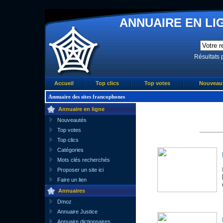
ANNUAIRE EN LIG
Résultats 
Accueil
Top clics
Top votes
Nouveau
Annuaire des sites francophones
Annuaire en ligne
Nouveautés
Top votes
Top clics
Catégories
Mots clés recherchés
Proposer un site ici
Faire un lien
Annuaires
Dmoz
Annuaire Justice
Annuaire dictionnaires