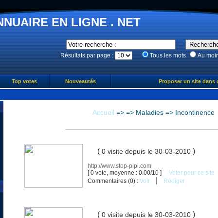
NNUAIRE EN LIGNE . NET
Résultats par page :
Tous les mots
Au moi
Top votes
Nouveautés
Proposer un site dans 
Accueil
=>
=>
Maladies
=>
Incontinence
(
)
0 visite
depuis le 30-03-2010
http://www.stop-pipi.com
[ 0 vote, moyenne : 0.00/10 ]
Voter pour ce site
|
Commentaires (0) :
Voir
Rédiger
(
)
0 visite
depuis le 30-03-2010