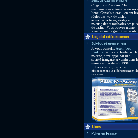
Jeux de Casino en ligne
Ce guide a sélectionné les
meilleurs sites actuels de casino 
ligne. Consultez gratuitement les
règles des jeux de casino,
actualités, articles, stratégie,
martingales et méthodes des jeu
de casino. Vous pouvez même
jouer en mode gratuit sur le site.
Logiciel référencement
Suivi du référencement
Je vous conseille
Agent Web
Ranking
, le logiciel leader sur le
marché, développé par une
société française et vendu dans l
monde entier depuis 1998.
Indispensable pour suivre
efficacement le référencement d
vos sites.
Liens
Poker en France