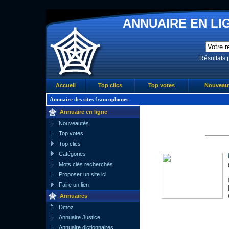
ANNUAIRE EN LIG
Résultats 
Accueil
Top clics
Top votes
Nouveau
Annuaire des sites francophones
Annuaire en ligne
Nouveautés
Top votes
Top clics
Catégories
Mots clés recherchés
Proposer un site ici
Faire un lien
Annuaires
Dmoz
Annuaire Justice
Annuaire dictionnaires