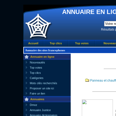
ANNUAIRE EN LIG
Résultats 
Accueil
Top clics
Top votes
Nouveau
Annuaire des sites francophones
Annuaire en ligne
Nouveautés
Top votes
Top clics
Catégories
Panneau et chauff
Mots clés recherchés
Proposer un site ici
Faire un lien
Annuaires
Dmoz
Annuaire Justice
Annuaire dictionnaires