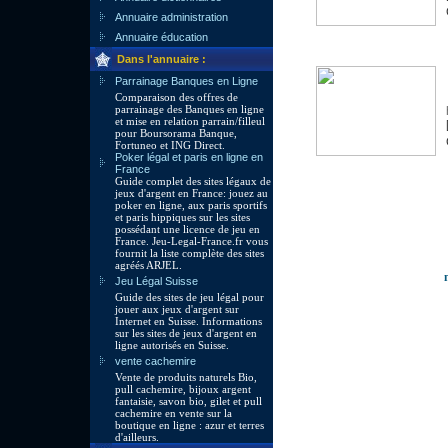
Annuaire administration
Annuaire éducation
Dans l'annuaire :
Parrainage Banques en Ligne
Comparaison des offres de
parrainage des Banques en ligne
et mise en relation parrain/filleul
pour Boursorama Banque,
Fortuneo et ING Direct.
Poker légal et paris en ligne en
France
Guide complet des sites légaux de
jeux d'argent en France: jouez au
poker en ligne, aux paris sportifs
et paris hippiques sur les sites
possédant une licence de jeu en
France. Jeu-Legal-France.fr vous
fournit la liste complète des sites
agréés ARJEL.
Jeu Légal Suisse
Guide des sites de jeu légal pour
jouer aux jeux d'argent sur
Internet en Suisse. Informations
sur les sites de jeux d'argent en
ligne autorisés en Suisse.
vente cachemire
Vente de produits naturels Bio,
pull cachemire, bijoux argent
fantaisie, savon bio, gilet et pull
cachemire en vente sur la
boutique en ligne : azur et terres
d'ailleurs.