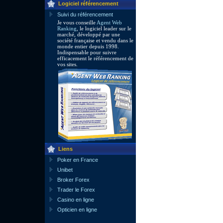
Logiciel référencement
Suivi du référencement
Je vous conseille
Agent Web
Ranking
, le logiciel leader sur le
marché, développé par une
société française et vendu dans le
monde entier depuis 1998.
Indispensable pour suivre
efficacement le référencement de
vos sites.
Liens
Poker en France
Unibet
Broker Forex
Trader le Forex
Casino en ligne
Opticien en ligne