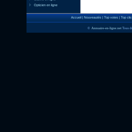
Opticien en ligne
Accueil
|
Nouveautés
|
Top votes
|
Top clic
©
Annuaire-en-ligne.net
Tous dr