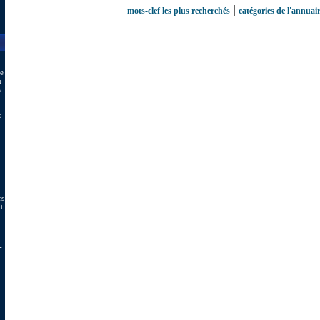
|
mots-clef les plus recherchés
catégories de l'annuai
de
u
s
s
rs
t
-