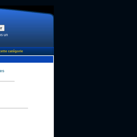
ns un
cette catégorie
es