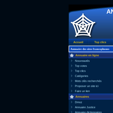
A
Accueil
Top clics
Annuaire des sites francophones
Annuaire en ligne
Nouveautés
Top votes
Top clics
Catégories
Mots clés recherchés
Proposer un site ici
Faire un lien
Annuaires
Dmoz
Annuaire Justice
Annuaire dictionnaires