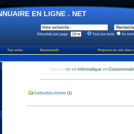
NNUAIRE EN LIGNE . NET
Résultats par page :
Tous les mots
Au moi
Top votes
Nouveautés
Proposer un site dans 
Accueil
=>
=>
Informatique
=>
Consommabl
(1)
Cartouches et toner