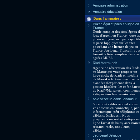
Annuaire administration
Annuaire éducation
Dans l'annuaire :
Poker légal et paris en ligne en
France
Guide complet des sites légaux 
jeux d'argent en France: jouez a
poker en ligne, aux paris sportif
et paris hippiques sur les sites
possédant une licence de jeu en
France. Jeu-Legal-France.fr vou
fournit la liste complète des sites
agréés ARJEL.
Riad Marrakech
Agence de réservation des Riads
au Maroc qui vous propose un
large choix de Riads en médina
de Marrakech. Avec une dizaine
d'années d'expérience dans la
gestion hôtelière, les cofondateu
de Riad@Marrakech.com metten
à disposition leur savoir-faire
baie serveur, cable, onduleur
Socamont câbles répond à tous
vos besoins en connectique, péri
informatique, péri-téléphonie et
câbles spécifiques... Nous
proposons sur notre boutique en
ligne l'achat de baies, accessoires
réseaux, racks, onduleurs,
câbles...
Jeu Légal Belgique