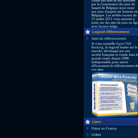
Guide des sites de jeu autorisés
par la Commission des jeux de
hasard de Belgique pour jouer
aux jeux d'argent sur Internet en
Belgique. Les arrêtés royaux du
15 juillet 2011 vous autorise à
jouer sur des sites de jeux en lig
avec licence belge.
Logiciel référencement
Suivi du référencement
Je vous conseille
Agent Web
Ranking
, le logiciel leader sur le
marché, développé par une
société française et vendu dans l
monde entier depuis 1998.
Indispensable pour suivre
efficacement le référencement d
vos sites.
Liens
Poker en France
Unibet