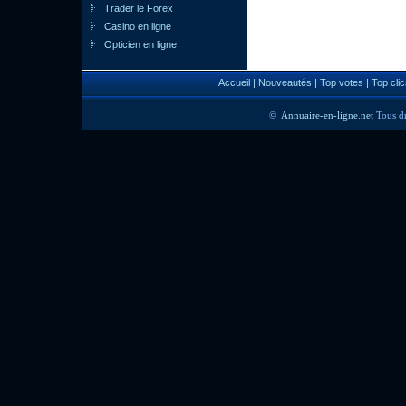
Trader le Forex
Casino en ligne
Opticien en ligne
Accueil
|
Nouveautés
|
Top votes
|
Top clic
©
Annuaire-en-ligne.net
Tous dr