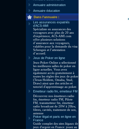
Annuaire administration
Annuaire éducation
Dans l'annuaire :
Les assurances expatriés
d’ACS-AMI
Spécialiste en assurances des
voyageurs avec plus de 20 ans
d'expérience, ACS-AMI.com
offre plusieurs solutions
d’assurance aux voyageurs,
valables pour la demande du visa
Schengen et l’attestation
d’accueil.
Jeux de Poker en ligne
Jeux-Poker-Online a sélectionné
les meilleures salles de poker en
ligne actuelles. Vous avez
également accès gratuitement à
toutes les règles des jeux de poker
(Texas Holdem, Omaha, Stud,
Draw) ainsi que des articles et
tutoriel d'apprentissage au poker.
Emetteur radio fm, emetteur FM
Découvrez nos émetteurs radio
fm, émetteur radio FM, Pilote
FM, transmetteur fm, émetteur
radio broadcast de 20W à 20kw,
filtres, cavités, traitement de son,
antenne
Poker légal et paris en ligne en
France
Guide complet des sites légaux de
jeux d'argent en France: jouez au