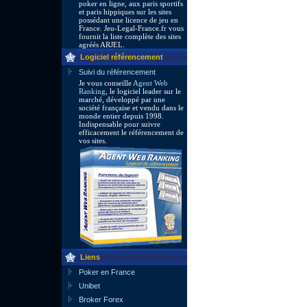
poker en ligne, aux paris sportifs
et paris hippiques sur les sites
possédant une licence de jeu en
France. Jeu-Legal-France.fr vous
fournit la liste complète des sites
agréés ARJEL.
Logiciel référencement
Suivi du référencement
Je vous conseille
Agent Web
Ranking
, le logiciel leader sur le
marché, développé par une
société française et vendu dans le
monde entier depuis 1998.
Indispensable pour suivre
efficacement le référencement de
vos sites.
Liens
Poker en France
Unibet
Broker Forex