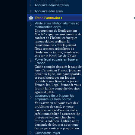
Annuaire administration
Annuaire éducation
Dans l'annuaire :
Vente et installation alarmes et
menuiseries,Nord
Entrepreneur de Boulogne-sur-
Mer 62 expert en amélioration du
confort de l’habitat et énergies
renouvelables réalisant la
rénovation de votre logement.
Nous sommes spécialistes de
l'isolation de toiture, combles et
sols sur le Nord-Pas-de-Calais
Poker légal et paris en ligne en
France
Guide complet des sites légaux de
jeux d'argent en France: jouez au
poker en ligne, aux paris sportifs
et paris hippiques sur les sites
possédant une licence de jeu en
France. Jeu-Legal-France.fr vous
fournit la liste complète des sites
agréés ARJEL.
assurance de prêt pour les
emprunteurs hors norme
Vous avez eu ou vous avez des
problèmes de santé, et votre
banquier refuse d'assurer votre
crédit immobilier ? assurance-de-
pret-pas-cher.com cherche et
trouve la solution. Utilisez notre
demande de devis et nous vous
ferons parvenir une proposition
Comparatif Poker