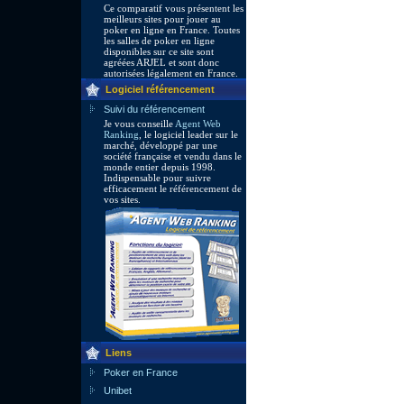
Ce comparatif vous présentent les
meilleurs sites pour jouer au
poker en ligne en France. Toutes
les salles de poker en ligne
disponibles sur ce site sont
agréées ARJEL et sont donc
autorisées légalement en France.
Logiciel référencement
Suivi du référencement
Je vous conseille
Agent Web
Ranking
, le logiciel leader sur le
marché, développé par une
société française et vendu dans le
monde entier depuis 1998.
Indispensable pour suivre
efficacement le référencement de
vos sites.
Liens
Poker en France
Unibet