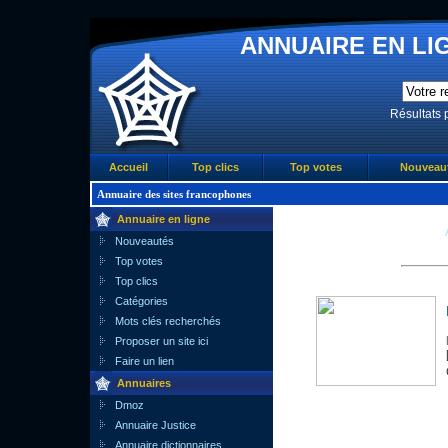
ANNUAIRE EN LIG
Résultats 
Accueil
Top clics
Top votes
Nouveau
Annuaire des sites francophones
Annuaire en ligne
Nouveautés
Top votes
Top clics
Catégories
Mots clés recherchés
Proposer un site ici
Faire un lien
Annuaires
Dmoz
Annuaire Justice
Annuaire dictionnaires