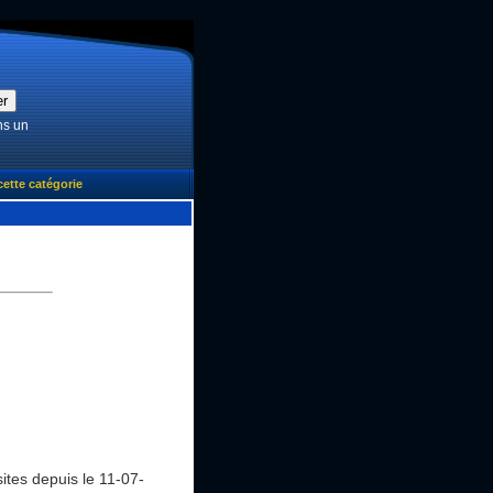
ns un
cette catégorie
sites
depuis le 11-07-