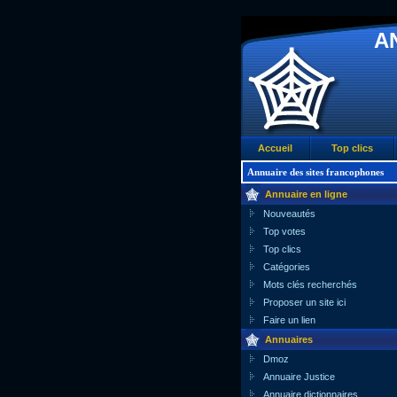
A
Accueil
Top clics
Annuaire des sites francophones
Annuaire en ligne
Nouveautés
Top votes
Top clics
Catégories
Mots clés recherchés
Proposer un site ici
Faire un lien
Annuaires
Dmoz
Annuaire Justice
Annuaire dictionnaires