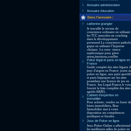
Annuaire administration
Annuaire éducation
Dans l'annuaire :
catherine grangier
Je travaille le niveau de
conscience ordinaire en utilisant
les TCC associées au coaching
dans le développement
personnel.La conscience patholo
gique en utilisant l’hypnose
clinique. La cons- cience
sophronique pour gérer
stress,émotions,conflits
Poker légal et paris en ligne en
France
Guide complet des sites légaux 
jeux d'argent en France: jouez a
poker en ligne, aux paris sportif
et paris hippiques sur les sites
possédant une licence de jeu en
France. Jeu-Legal-France.fr vou
fournit la liste complète des sites
agréés ARJEL.
Cabinet d’expertise en
immobilier
Pour acheter, vendre ou louer d
biens immobiliers, Bras
Immobilier met à votre
disposition ses compétences
juridiques et fiscales.
Jeux de Poker en ligne
Jeux-Poker-Online a sélectionné
les meilleures salles de poker en