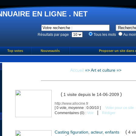
NNUAIRE EN LIGNE . NET
Résultats par page :
Tous les mots
Au moi
Top votes
Nouveautés
Proposer un site dans 
Accueil
=>
Art et culture
=>
(
)
1 visite
depuis le 14-06-2009
http://www.allocine.fr
[ 0 vote, moyenne : 0.00/10 ]
Voter pour ce site
|
Commentaires (0) :
Voir
Rédiger
(
Casting figuration, acteur, enfants
4 vi