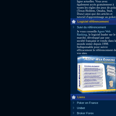
ligne actuelles. Vous avez
également accès gratuitement à
toutes les règles des jeux de pok
(Texas Holdem, Omaha, Stud,
Draw) ainsi que des articles et
tutoriel d'apprentissage au poker
Logiciel référencement
Suivi du référencement
Je vous conseille
Agent Web
Ranking
, le logiciel leader sur le
marché, développé par une
société française et vendu dans l
monde entier depuis 1998.
Indispensable pour suivre
efficacement le référencement d
vos sites.
Liens
Poker en France
Unibet
Broker Forex