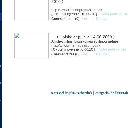
)
2010
http://www.filmsenproduction.com
[ 1 vote, moyenne : 10.00/10 ]
Voter pour ce site
|
Commentaires (0) :
Voir
Rédiger
(
)
1 visite
depuis le 14-06-2009
Affiches, films, biographies et filmographies.
-
http://www.cinemapassion.com/
[ 0 vote, moyenne : 0.00/10 ]
Voter pour ce site
|
Commentaires (0) :
Voir
Rédiger
de
u
s
s
|
mots-clef les plus recherchés
catégories de l'annuai
es