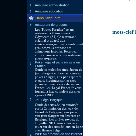
Annuaire administration
Annuaire éducation
Dans l'annuaire :
restaurant de groupes
Les "Pirates Paradise" est un
mots-clef 
restaurant à thème situé à
Odysseum (34).Ce restaurant
original et adapté aux
anniversaires,séminaires,enfants et
groupes,vous propose des
animations insolites. Réservez
votre chaise avec votre restaurant
pirate atypique.
Poker légal et paris en ligne en
France
Guide complet des sites légaux de
jeux d'argent en France: jouez au
poker en ligne, aux paris sportifs
et paris hippiques sur les sites
possédant une licence de jeu en
France. Jeu-Legal-France.fr vous
fournit la liste complète des sites
agréés ARJEL.
Jeu Légal Belgique
Guide des sites de jeu autorisés
par la Commission des jeux de
hasard de Belgique pour jouer
aux jeux d'argent sur Internet en
Belgique. Les arrêtés royaux du
15 juillet 2011 vous autorise à
jouer sur des sites de jeux en ligne
avec licence belge.
WEB 54 création de site internet