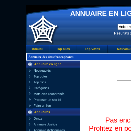
ANNUAIRE EN LIG
Résultats 
Accueil
Top clics
Top votes
Nouveau
Annuaire des sites francophones
Annuaire en ligne
Nouveautés
Top votes
Top clics
Catégories
Mots clés recherchés
Proposer un site ici
Faire un lien
Annuaires
Pas enco
Dmoz
Annuaire Justice
Profitez en po
Annuaire dictionnaires