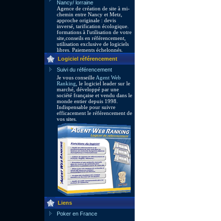
Nancy/ lorraine
Agence de création de site à mi-
chemin entre Nancy et Metz,
approche originale : devis
inversé, tarification écologique.
formations à l'utilisation de votre
site,conseils en référencement,
utilisation exclusive de logiciels
libres. Paiements échelonnés.
Logiciel référencement
Suivi du référencement
Je vous conseille
Agent Web
Ranking
, le logiciel leader sur le
marché, développé par une
société française et vendu dans le
monde entier depuis 1998.
Indispensable pour suivre
efficacement le référencement de
vos sites.
Liens
Poker en France