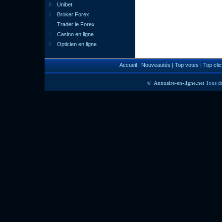
Unibet
Broker Forex
Trader le Forex
Casino en ligne
Opticien en ligne
Accueil
|
Nouveautés
|
Top votes
|
Top clic
©
Annuaire-en-ligne.net
Tous dr