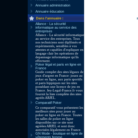
Annuaire administration
Annuaire éducation
Dans l'annuaire :
Allance - La sécurité
informatique au service des
entreprises
Allance - La sécurité informatique
au service des entreprises. Tous
nos techniciens sont diplômés et
expérimentés, sensibles à vos
attentes et capables d'expliquer en
langage clair les opérations de
depannage informatique qu'ils
effectuent.
Poker légal et paris en ligne en
France
Guide complet des sites légaux de
jeux d'argent en France: jouez au
poker en ligne, aux paris sportifs
et paris hippiques sur les sites
possédant une licence de jeu en
France. Jeu-Legal-France.fr vous
fournit la liste complète des sites
agréés ARJEL.
Comparatif Poker
Ce comparatif vous présentent les
meilleurs sites pour jouer au
poker en ligne en France. Toutes
les salles de poker en ligne
disponibles sur ce site sont
agréées ARJEL et sont donc
autorisées légalement en France.
GN Mode - boutique en ligne de
vêtements femme