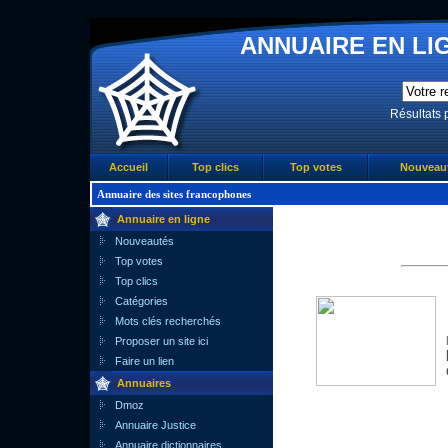
ANNUAIRE EN LIG
Résultats 
Accueil
Top clics
Top votes
Nouveau
Annuaire des sites francophones
Annuaire en ligne
Nouveautés
Top votes
Top clics
Catégories
Mots clés recherchés
Proposer un site ici
Faire un lien
Annuaires
Dmoz
Annuaire Justice
Annuaire dictionnaires