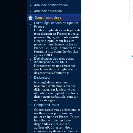
Annuaire administration
Annuaire éducation
Dans l'annuaire :
Poker légal et paris en ligne en
France
Guide complet des sites légaux de
jeux d'argent en France: jouez au
poker en ligne, aux paris sportifs
et paris hippiques sur les sites
possédant une licence de jeu en
France. Jeu-Legal-France.fr vous
fournit la liste complète des sites
agréés ARJEL.
Digitalisation des processus
d'entreprise avec KRO
Kronoscope est une entreprise
spécialisée dans la digitalisation
des processus d'entreprise.
Disjoncteur
Nos ingénieurs attachent
beaucoup d'attention à chaque
disjoncteur, car la sécurité des
utilisateurs en dépend. Les bons
disjoncteurs spécialisés, sont sur
notre catalogue.
Comparatif Poker
Ce comparatif vous présentent les
meilleurs sites pour jouer au
poker en ligne en France. Toutes
les salles de poker en ligne
disponibles sur ce site sont
agréées ARJEL et sont donc
autorisées légalement en France.