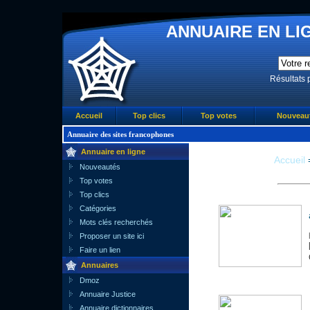
ANNUAIRE EN LIG
Résultats 
Accueil
Top clics
Top votes
Nouveau
Annuaire des sites francophones
Annuaire en ligne
Accueil
Nouveautés
Top votes
Top clics
Catégories
Mots clés recherchés
Proposer un site ici
Faire un lien
Annuaires
Dmoz
Annuaire Justice
Annuaire dictionnaires