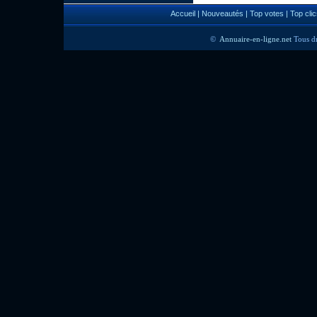
Accueil
|
Nouveautés
|
Top votes
|
Top clic
©
Annuaire-en-ligne.net
Tous dr