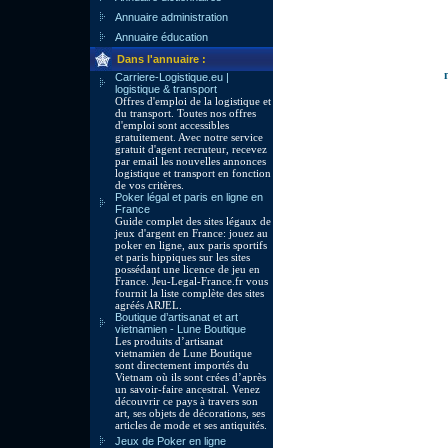
Annuaire administration
Annuaire éducation
Dans l'annuaire :
Carriere-Logistique.eu |
logistique & transport
Offres d'emploi de la logistique et
du transport. Toutes nos offres
d'emploi sont accessibles
gratuitement. Avec notre service
gratuit d'agent recruteur, recevez
par email les nouvelles annonces
logistique et transport en fonction
de vos critères.
Poker légal et paris en ligne en
France
Guide complet des sites légaux de
jeux d'argent en France: jouez au
poker en ligne, aux paris sportifs
et paris hippiques sur les sites
possédant une licence de jeu en
France. Jeu-Legal-France.fr vous
fournit la liste complète des sites
agréés ARJEL.
Boutique d’artisanat et art
vietnamien - Lune Boutique
Les produits d’artisanat
vietnamien de Lune Boutique
sont directement importés du
Vietnam où ils sont crées d’après
un savoir-faire ancestral. Venez
découvrir ce pays à travers son
art, ses objets de décorations, ses
articles de mode et ses antiquités.
Jeux de Poker en ligne