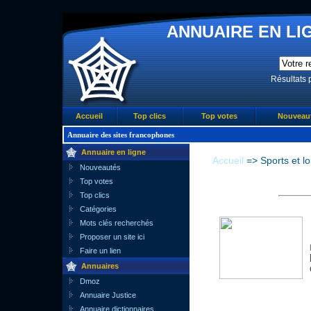
ANNUAIRE EN LIG
Résultats 
Accueil
Top clics
Top votes
Nouveau
Annuaire des sites francophones
Annuaire en ligne
Accueil
=>
Sports et lo
Nouveautés
Top votes
Top clics
Catégories
Mots clés recherchés
Proposer un site ici
Faire un lien
Annuaires
Dmoz
Annuaire Justice
Annuaire dictionnaires