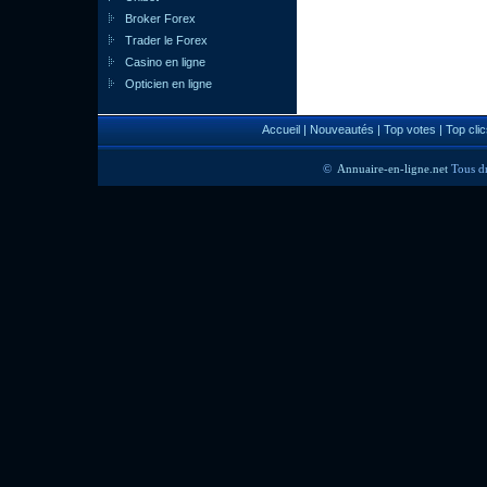
Broker Forex
Trader le Forex
Casino en ligne
Opticien en ligne
Accueil
|
Nouveautés
|
Top votes
|
Top clic
©
Annuaire-en-ligne.net
Tous dr