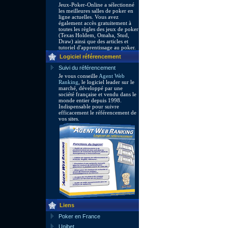
Jeux-Poker-Online a sélectionné
les meilleures salles de poker en
ligne actuelles. Vous avez
également accès gratuitement à
toutes les règles des jeux de poker
(Texas Holdem, Omaha, Stud,
Draw) ainsi que des articles et
tutoriel d'apprentissage au poker.
Logiciel référencement
Suivi du référencement
Je vous conseille
Agent Web
Ranking
, le logiciel leader sur le
marché, développé par une
société française et vendu dans le
monde entier depuis 1998.
Indispensable pour suivre
efficacement le référencement de
vos sites.
Liens
Poker en France
Unibet