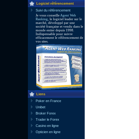
Logiciel référencement
Suivi du référencement
Je vous conseille
Agent Web
Ranking
, le logiciel leader sur le
marché, développé par une
société française et vendu dans le
monde entier depuis 1998.
Indispensable pour suivre
efficacement le référencement de
vos sites.
Liens
Poker en France
Unibet
Broker Forex
Trader le Forex
Casino en ligne
Opticien en ligne