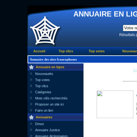
ANNUAIRE EN LIG
Résultats 
Accueil
Top clics
Top votes
Nouveau
Annuaire des sites francophones
Annuaire en ligne
Ac
Nouveautés
Top votes
Top clics
Catégories
Mots clés recherchés
Proposer un site ici
Faire un lien
Annuaires
Dmoz
Annuaire Justice
Annuaire dictionnaires