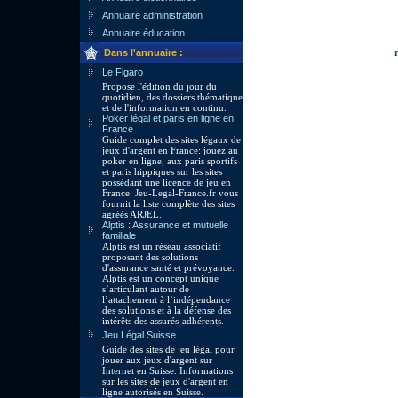
Annuaire administration
Annuaire éducation
Dans l'annuaire :
Le Figaro
Propose l'édition du jour du
quotidien, des dossiers thématique
et de l'information en continu.
Poker légal et paris en ligne en
France
Guide complet des sites légaux de
jeux d'argent en France: jouez au
poker en ligne, aux paris sportifs
et paris hippiques sur les sites
possédant une licence de jeu en
France. Jeu-Legal-France.fr vous
fournit la liste complète des sites
agréés ARJEL.
Alptis : Assurance et mutuelle
familiale
Alptis est un réseau associatif
proposant des solutions
d'assurance santé et prévoyance.
Alptis est un concept unique
s’articulant autour de
l’attachement à l’indépendance
des solutions et à la défense des
intérêts des assurés-adhérents.
Jeu Légal Suisse
Guide des sites de jeu légal pour
jouer aux jeux d'argent sur
Internet en Suisse. Informations
sur les sites de jeux d'argent en
ligne autorisés en Suisse.