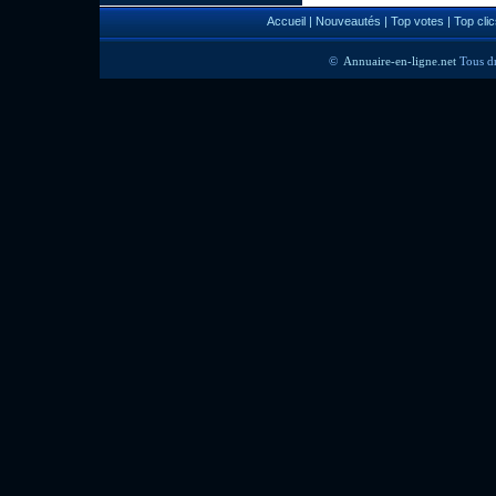
Accueil
|
Nouveautés
|
Top votes
|
Top clic
©
Annuaire-en-ligne.net
Tous dr