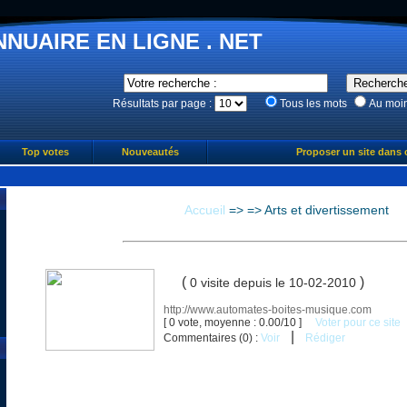
NNUAIRE EN LIGNE . NET
Résultats par page :
Tous les mots
Au moi
Top votes
Nouveautés
Proposer un site dans 
Accueil
=>
=>
Arts et divertissement
(
)
0 visite
depuis le 10-02-2010
http://www.automates-boites-musique.com
[ 0 vote, moyenne : 0.00/10 ]
Voter pour ce site
|
Commentaires (0) :
Voir
Rédiger