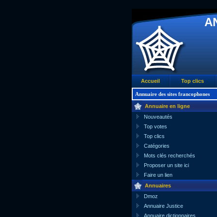
A
Accueil
Top clics
Annuaire des sites francophones
Annuaire en ligne
Nouveautés
Top votes
Top clics
Catégories
Mots clés recherchés
Proposer un site ici
Faire un lien
Annuaires
Dmoz
Annuaire Justice
Annuaire dictionnaires