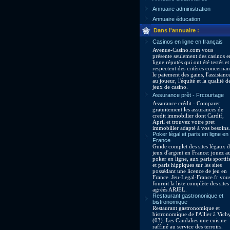
Annuaire administration
Annuaire éducation
Dans l'annuaire :
Casinos en ligne en français
Avenue-Casino.com vous
présente seulement des casinos e
ligne réputés qui ont été testés et
respectent des critères concernan
le paiement des gains, l'assistanc
au joueur, l'équité et la qualité d
jeux de casino.
Assurance prêt - Frcourtage
Assurance crédit - Comparer
gratuitement les assurances de
credit immobilier dont Cardif,
April et trouvez votre pret
immobilier adapté à vos besoins.
Poker légal et paris en ligne en
France
Guide complet des sites légaux 
jeux d'argent en France: jouez a
poker en ligne, aux paris sportif
et paris hippiques sur les sites
possédant une licence de jeu en
France. Jeu-Legal-France.fr vou
fournit la liste complète des sites
agréés ARJEL.
Restaurant gastrononique et
bistronomique
Restaurant gastronomique et
bistronomique de l'Allier à Vich
(03). Les Caudalies une cuisine
raffiné au service des terroirs.