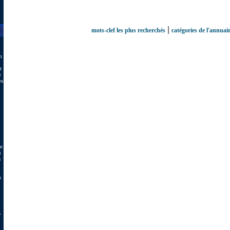
|
mots-clef les plus recherchés
catégories de l'annuai
n
t
e
es
de
u
s
s
y