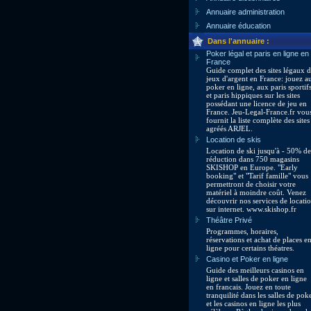
Annuaire administration
Annuaire éducation
Dans l'annuaire :
Poker légal et paris en ligne en
France
Guide complet des sites légaux 
jeux d'argent en France: jouez a
poker en ligne, aux paris sportif
et paris hippiques sur les sites
possédant une licence de jeu en
France. Jeu-Legal-France.fr vou
fournit la liste complète des sites
agréés ARJEL.
Location de skis
Location de ski jusqu'à - 50% de
réduction dans 750 magasins
SKISHOP en Europe. "Early
booking" et "Tarif famille" vous
permettront de choisir votre
matériel à moindre coût. Venez
découvrir nos services de locati
sur internet. www.skishop.fr
Théâtre Privé
Programmes, horaires,
réservations et achat de places e
ligne pour certains théatres.
Casino et Poker en ligne
Guide des meilleurs casinos en
ligne et salles de poker en ligne
en francais. Jouez en toute
tranquilité dans les salles de pok
et les casinos en ligne les plus