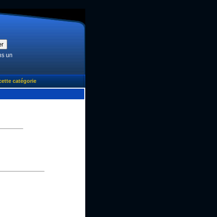
ns un
cette catégorie