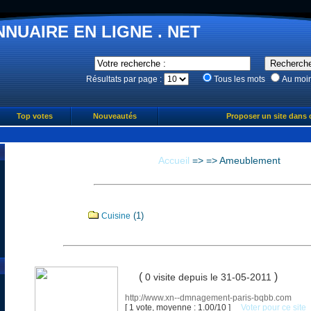
NNUAIRE EN LIGNE . NET
Résultats par page :
Tous les mots
Au moi
Top votes
Nouveautés
Proposer un site dans 
Accueil
=>
=>
Ameublement
(1)
Cuisine
(
)
0 visite
depuis le 31-05-2011
http://www.xn--dmnagement-paris-bqbb.com
[ 1 vote, moyenne : 1.00/10 ]
Voter pour ce site