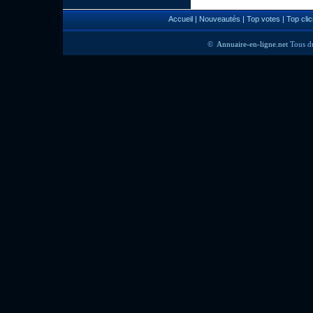
Accueil
|
Nouveautés
|
Top votes
|
Top clic
©
Annuaire-en-ligne.net
Tous dr