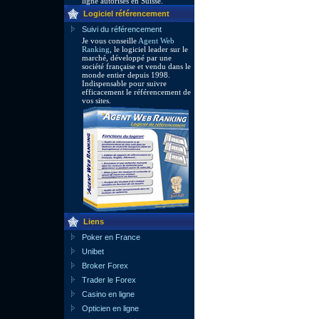
ligne autorisés en Suisse.
Logiciel référencement
Suivi du référencement
Je vous conseille
Agent Web
Ranking
, le logiciel leader sur le
marché, développé par une
société française et vendu dans le
monde entier depuis 1998.
Indispensable pour suivre
efficacement le référencement de
vos sites.
Liens
Poker en France
Unibet
Broker Forex
Trader le Forex
Casino en ligne
Opticien en ligne