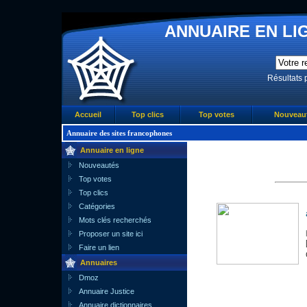
ANNUAIRE EN LIG
Résultats 
Accueil
Top clics
Top votes
Nouveau
Annuaire des sites francophones
Annuaire en ligne
Nouveautés
Top votes
Top clics
Catégories
Mots clés recherchés
Proposer un site ici
Faire un lien
Annuaires
Dmoz
Annuaire Justice
Annuaire dictionnaires