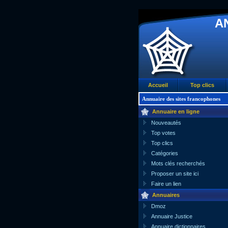
A
Accueil
Top clics
Annuaire des sites francophones
Annuaire en ligne
Nouveautés
Top votes
Top clics
Catégories
Mots clés recherchés
Proposer un site ici
Faire un lien
Annuaires
Dmoz
Annuaire Justice
Annuaire dictionnaires