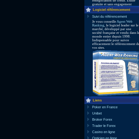
renegociation de credit. Etude
gratuite et sans engagement
Logiciel référencement
Suivi du référencement
Je vous conseille
Agent Web
Ranking
, le logiciel leader sur le
marché, développé par une
société française et vendu dans l
monde entier depuis 1998.
Indispensable pour suivre
efficacement le référencement d
vos sites.
Liens
Poker en France
Unibet
Broker Forex
Trader le Forex
Casino en ligne
Opticien en ligne