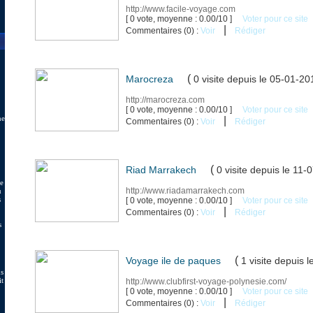
http://www.facile-voyage.com
[ 0 vote, moyenne : 0.00/10 ]
Voter pour ce site
|
Commentaires (0) :
Voir
Rédiger
(
Marocreza
0 visite
depuis le 05-01-20
http://marocreza.com
[ 0 vote, moyenne : 0.00/10 ]
Voter pour ce site
ne
|
Commentaires (0) :
Voir
Rédiger
(
Riad Marrakech
0 visite
depuis le 11-
de
http://www.riadamarrakech.com
u
s
[ 0 vote, moyenne : 0.00/10 ]
Voter pour ce site
|
Commentaires (0) :
Voir
Rédiger
s
(
Voyage ile de paques
1 visite
depuis l
us
it
http://www.clubfirst-voyage-polynesie.com/
[ 0 vote, moyenne : 0.00/10 ]
Voter pour ce site
|
Commentaires (0) :
Voir
Rédiger