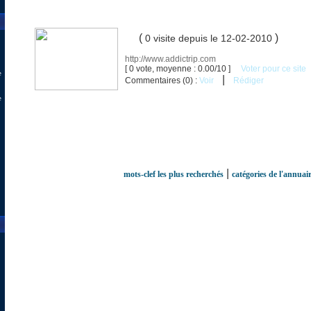
(
)
0 visite
depuis le 12-02-2010
http://www.addictrip.com
[ 0 vote, moyenne : 0.00/10 ]
Voter pour ce site
e
|
Commentaires (0) :
Voir
Rédiger
e
|
mots-clef les plus recherchés
catégories de l'annuai