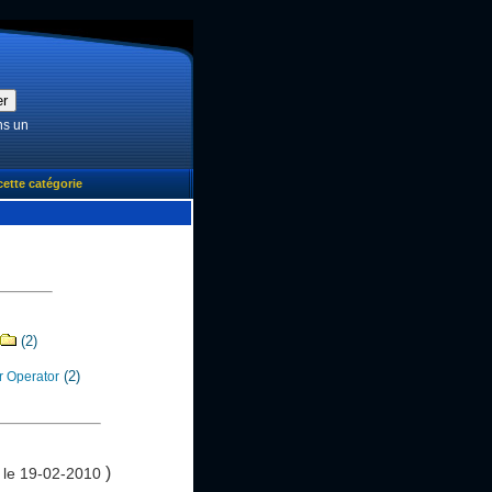
ns un
cette catégorie
(2)
(2)
r Operator
)
 le 19-02-2010