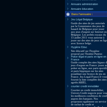
Annuaire administration
Annuaire éducation
Dans l'annuaire :
Jeu Légal Belgique
Guide des sites de jeu autorisés
par la Commission des jeux de
hasard de Belgique pour jouer
aux jeux d'argent sur Internet en
Belgique. Les arrêtés royaux du
15 juillet 2011 vous autorise à
jouer sur des sites de jeux en lig
avec licence belge.
Hygiène Educ
Site éducatif sur l'hygiène
proposé par l'Institut Pasteur.
Poker légal et paris en ligne en
France
Guide complet des sites légaux 
jeux d'argent en France: jouez a
poker en ligne, aux paris sportif
et paris hippiques sur les sites
possédant une licence de jeu en
France. Jeu-Legal-France.fr vou
fournit la liste complète des sites
agréés ARJEL.
courtier credit immobilier
Courtier en credit immobilier,
Univers Credit negocie pour vo
les meilleures conditions de cred
aupres des banques. Nos
proposons egalement un service
de rachat de credit et