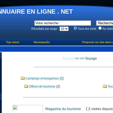
NNUAIRE EN LIGNE . NET
Résultats par page :
Tous les mots
Au moi
Top votes
Nouveautés
Proposer un site dans 
Accueil
=>
=>
Voyage
(2)
Campings et bungalows
(2)
Offices de tourisme
Tou
(
Magazine du tourisme
2 visites
depuis