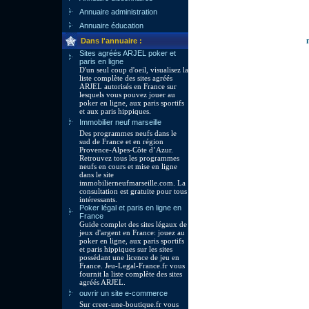
Annuaire administration
Annuaire éducation
Dans l'annuaire :
Sites agréés ARJEL poker et
paris en ligne
D'un seul coup d'oeil, visualisez la
liste complète des sites agréés
ARJEL autorisés en France sur
lesquels vous pouvez jouer au
poker en ligne, aux paris sportifs
et aux paris hippiques.
Immobilier neuf marseille
Des programmes neufs dans le
sud de France et en région
Provence-Alpes-Côte d’Azur.
Retrouvez tous les programmes
neufs en cours et mise en ligne
dans le site
immobilierneufmarseille.com. La
consultation est gratuite pour tous
intéressants.
Poker légal et paris en ligne en
France
Guide complet des sites légaux de
jeux d'argent en France: jouez au
poker en ligne, aux paris sportifs
et paris hippiques sur les sites
possédant une licence de jeu en
France. Jeu-Legal-France.fr vous
fournit la liste complète des sites
agréés ARJEL.
ouvrir un site e-commerce
Sur creer-une-boutique.fr vous