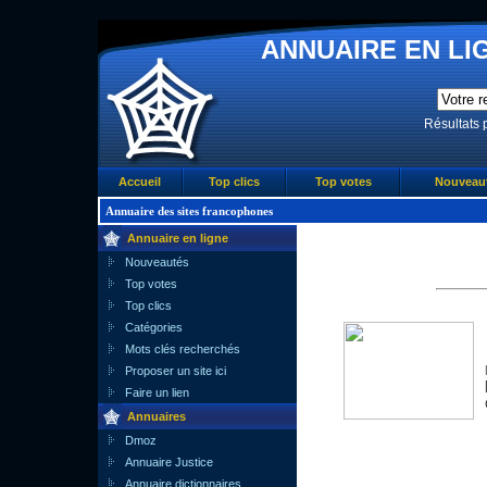
ANNUAIRE EN LIG
Résultats 
Accueil
Top clics
Top votes
Nouveau
Annuaire des sites francophones
Annuaire en ligne
Nouveautés
Top votes
Top clics
Catégories
Mots clés recherchés
Proposer un site ici
Faire un lien
Annuaires
Dmoz
Annuaire Justice
Annuaire dictionnaires