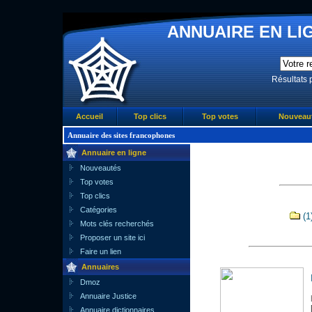
ANNUAIRE EN LIG
Résultats 
Accueil
Top clics
Top votes
Nouveau
Annuaire des sites francophones
Annuaire en ligne
Nouveautés
Top votes
Top clics
Catégories
(1
Mots clés recherchés
Proposer un site ici
Faire un lien
Annuaires
Dmoz
Annuaire Justice
Annuaire dictionnaires