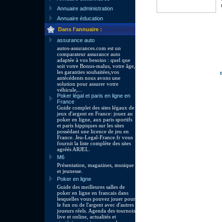
Annuaire administration
Annuaire éducation
Dans l'annuaire :
assurance auto
autos-assurances.com est un
comparateur assurance auto
adaptée à vos besoins : quel que
soit votre Bonus-malus, votre âge,
les garanties souhaitées,vos
antécédents nous avons une
solution pour assurer votre
véhicule,...
Poker légal et paris en ligne en
France
Guide complet des sites légaux de
jeux d'argent en France: jouez au
poker en ligne, aux paris sportifs
et paris hippiques sur les sites
possédant une licence de jeu en
France. Jeu-Legal-France.fr vous
fournit la liste complète des sites
agréés ARJEL.
M6
Présentation, magazines, musique
et jeunesse.
Poker en ligne
Guide des meilleures salles de
poker en ligne en francais dans
lesquelles vous pouvez jouer pour
le fun ou de l'argent avec d'autres
joueurs réels. Agenda des tournois
live et online, actualités et