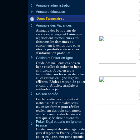
Annuaire administration
Annuaire éducation
Dans l'annuaire :
Annuaire des Vacances
Annuaire des bons plans de
vacances, voyages et Loisirs qui
répertorient les meilleurs sites
dans tous les domaines qui
concernent le temps libre et les
sites de produits et de services
d’information pratiques.
Casino et Poker en ligne
Guide des meilleurs casinos en
ligne et salles de poker en ligne
en francais. Jouez en toute
tranquilité dans les salles de poker
et les casinos en ligne les plus
célèbres. Règles des jeux de poker
et casino. Articles, stratégie et
méthodes de jeu.
Maison hantée
La clairaudiente a produit cet
institut sur la spiritualité sous
toutes ses formes pour révéler
réellement des traits surnaturels
ou d'en comprendre la raison en
tant que spécialiste des entités.
Poker légal et paris en ligne en
France
Guide complet des sites légaux de
jeux d'argent en France: jouez au
poker en ligne, aux paris sportifs