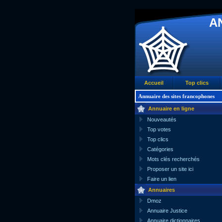
A
Accueil
Top clics
Annuaire des sites francophones
Annuaire en ligne
Nouveautés
Top votes
Top clics
Catégories
Mots clés recherchés
Proposer un site ici
Faire un lien
Annuaires
Dmoz
Annuaire Justice
Annuaire dictionnaires