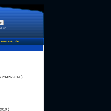
ns un
cette catégorie
)
le 29-09-2014
)
-2010