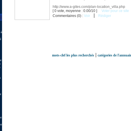
http://www.a-gites.com/plan-location_villa.php
[ 0 vote, moyenne : 0.00/10 ]
Voter pour ce site
|
Commentaires (0) :
Voir
Rédiger
 à
é
|
mots-clef les plus recherchés
catégories de l'annuai
de
u
s
s
e
er
er