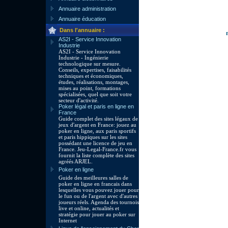
Annuaire administration
Annuaire éducation
Dans l'annuaire :
AS2I - Service Innovation
Industrie
AS2I - Service Innovation
Industrie - Ingénierie
technologique sur mesure.
Conseils, expertises, faisabilités
techniques et économiques,
études, réalisations, montages,
mises au point, formations
spécialisées, quel que soit votre
secteur d'activité.
Poker légal et paris en ligne en
France
Guide complet des sites légaux de
jeux d'argent en France: jouez au
poker en ligne, aux paris sportifs
et paris hippiques sur les sites
possédant une licence de jeu en
France. Jeu-Legal-France.fr vous
fournit la liste complète des sites
agréés ARJEL.
Poker en ligne
Guide des meilleures salles de
poker en ligne en francais dans
lesquelles vous pouvez jouer pour
le fun ou de l'argent avec d'autres
joueurs réels. Agenda des tournois
live et online, actualités et
stratégie pour jouer au poker sur
Internet