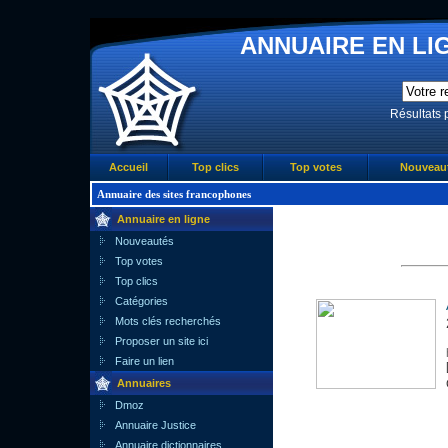
ANNUAIRE EN LIG
Résultats 
Accueil
Top clics
Top votes
Nouveau
Annuaire des sites francophones
Annuaire en ligne
Nouveautés
Top votes
Top clics
Catégories
Mots clés recherchés
Proposer un site ici
Faire un lien
Annuaires
Dmoz
Annuaire Justice
Annuaire dictionnaires