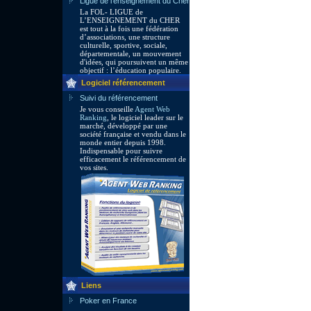
Ligue de l'enseignement du Cher
La FOL- LIGUE de
L’ENSEIGNEMENT du CHER
est tout à la fois une fédération
d’associations, une structure
culturelle, sportive, sociale,
départementale, un mouvement
d'idées, qui poursuivent un même
objectif : l’éducation populaire.
Logiciel référencement
Suivi du référencement
Je vous conseille
Agent Web
Ranking
, le logiciel leader sur le
marché, développé par une
société française et vendu dans le
monde entier depuis 1998.
Indispensable pour suivre
efficacement le référencement de
vos sites.
Liens
Poker en France