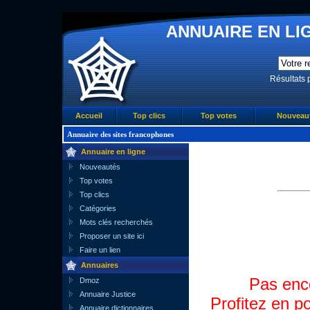
ANNUAIRE EN LIG
Résultats 
Accueil
Top clics
Top votes
Nouveau
Annuaire des sites francophones
Annuaire en ligne
Nouveautés
Top votes
Top clics
Catégories
Mots clés recherchés
Proposer un site ici
Faire un lien
Annuaires
Pas enco
Dmoz
Annuaire Justice
Profitez en po
Annuaire dictionnaires