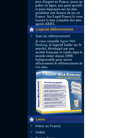
jeux d'argent en France: jouez au
poker en ligne, aux paris sportifs
et paris hippiques sur les sites
possédant une licence de jeu en
France. Jeu-Legal-France.fr vous
fournit la liste complète des sites
agréés ARJEL.
Logiciel référencement
Suivi du référencement
Je vous conseille
Agent Web
Ranking
, le logiciel leader sur le
marché, développé par une
société française et vendu dans le
monde entier depuis 1998.
Indispensable pour suivre
efficacement le référencement de
vos sites.
Liens
Poker en France
Unibet