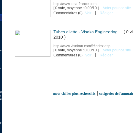
http://www.ldsa-france.com
[ 0 vote, moyenne : 0.00/10 ]
Voter pour ce site
|
Commentaires (0) :
Voir
Rédiger
(
Tubes ailette - Visoka Engineering
0 vi
)
2010
http://www.visokaa.com/fr/index.asp
[ 0 vote, moyenne : 0.00/10 ]
Voter pour ce site
de
u
|
Commentaires (0) :
Voir
Rédiger
s
s
ur
|
mots-clef les plus recherchés
catégories de l'annuai
s
is
e