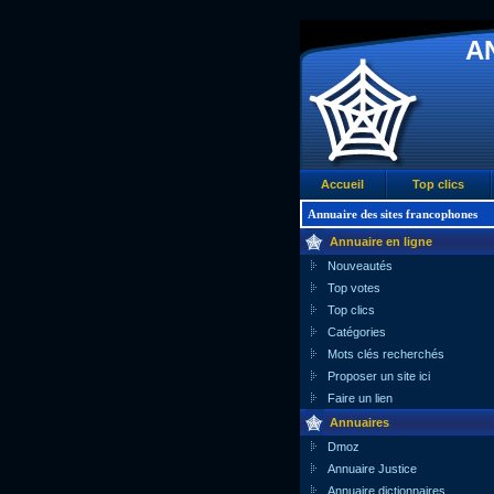
A
Accueil
Top clics
Annuaire des sites francophones
Annuaire en ligne
Nouveautés
Top votes
Top clics
Catégories
Mots clés recherchés
Proposer un site ici
Faire un lien
Annuaires
Dmoz
Annuaire Justice
Annuaire dictionnaires