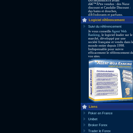
sÃ©lectionnÃ©s avant
dâ€™Ãªtre vendus : des Nuxe
discount et Caudalie Discount :
des bains et douches,
dÃ©odorants et parfums.
Logiciel référencement
Suivi du référencement
Je vous conseille
Agent Web
Ranking
, le logiciel leader sur le
marché, développé par une
société française et vendu dans l
monde entier depuis 1998.
Indispensable pour suivre
efficacement le référencement d
vos sites.
Liens
Poker en France
Unibet
Broker Forex
Trader le Forex