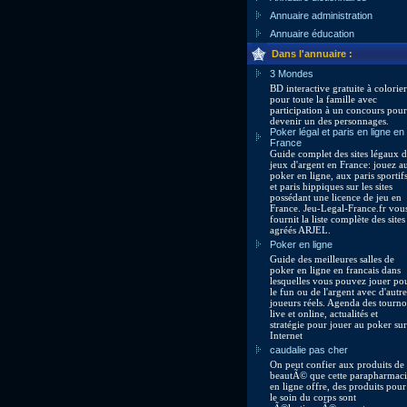
Annuaire administration
Annuaire éducation
Dans l'annuaire :
3 Mondes
BD interactive gratuite à colorier
pour toute la famille avec
participation à un concours pour
devenir un des personnages.
Poker légal et paris en ligne en
France
Guide complet des sites légaux 
jeux d'argent en France: jouez a
poker en ligne, aux paris sportif
et paris hippiques sur les sites
possédant une licence de jeu en
France. Jeu-Legal-France.fr vou
fournit la liste complète des sites
agréés ARJEL.
Poker en ligne
Guide des meilleures salles de
poker en ligne en francais dans
lesquelles vous pouvez jouer po
le fun ou de l'argent avec d'autre
joueurs réels. Agenda des tourno
live et online, actualités et
stratégie pour jouer au poker sur
Internet
caudalie pas cher
On peut confier aux produits de
beautÃ© que cette parapharmaci
en ligne offre, des produits pour
le soin du corps sont