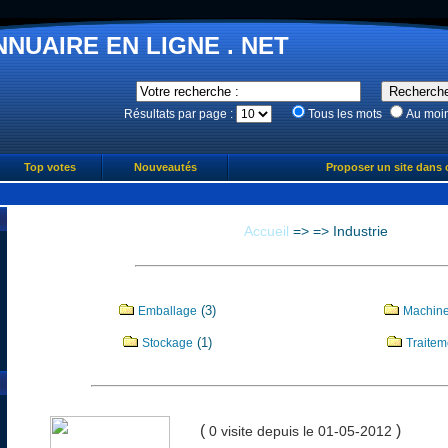
NNUAIRE EN LIGNE . NET
Résultats par page :
Tous les mots
Au moi
Top votes
Nouveautés
Proposer un site dans 
Accueil
=>
=>
Industrie
(3)
Emballage
Machiner
(1)
Stockage
Traitem
(
)
0 visite
depuis le 01-05-2012