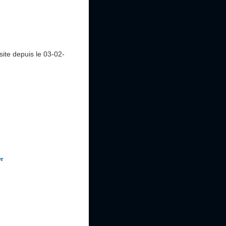
site
depuis le 03-02-
re