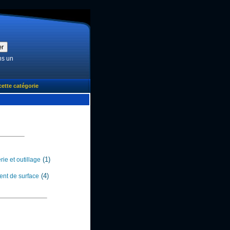
ns un
cette catégorie
(1)
ie et outillage
(4)
ent de surface